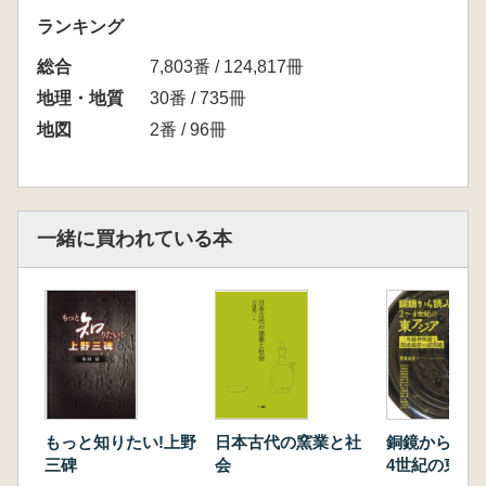
・綴じはルーズリーフ式となり、取外しも簡単
ランキング
です。
総合
・同封の『大和国条里復原図解説』は市町村合
7,803番 / 124,817冊
併後の新市町名に改訂し、また地図索引に検索
地理・地質
30番 / 735冊
しやすいように工夫されています
地図
2番 / 96冊
一緒に買われている本
もっと知りたい!上野
日本古代の窯業と社
銅鏡から読み
三碑
会
4世紀の東ア