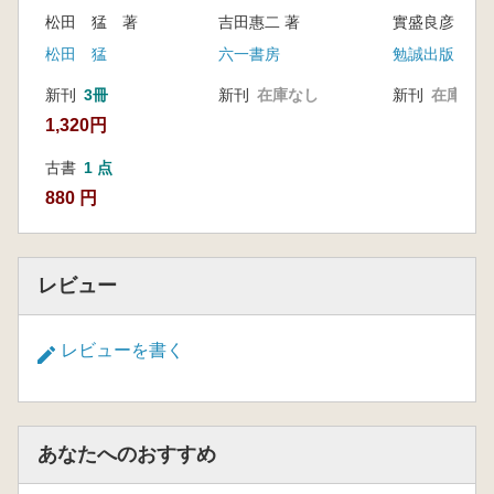
松田 猛 著
吉田惠二 著
實盛良彦 編集
松田 猛
六一書房
勉誠出版
新刊
3冊
新刊
在庫なし
新刊
在庫なし
1,320円
古書
1 点
880 円
レビュー
レビューを書く
あなたへのおすすめ