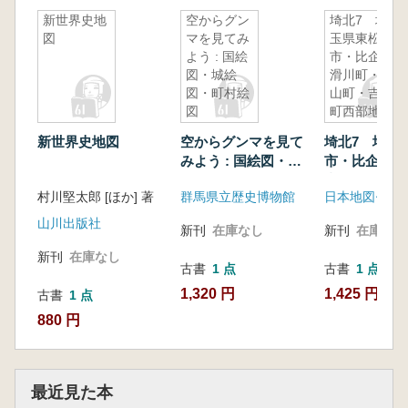
新世界史地
空からグン
埼北7 埼
図
マを見てみ
玉県東松山
よう : 国絵
市・比企郡
図・城絵
滑川町・嵐
図・町村絵
山町・吉見
図
町西部地区
新世界史地図
空からグンマを見て
埼北7 埼玉
みよう : 国絵図・城
市・比企郡滑
絵図・町村絵図
嵐山町・吉見
村川堅太郎 [ほか] 著
群馬県立歴史博物館
日本地図セン
地区
山川出版社
新刊
在庫なし
新刊
在庫なし
新刊
在庫なし
古書
1 点
古書
1 点
1,320 円
1,425 円
古書
1 点
880 円
最近見た本