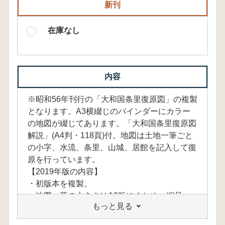
新刊
在庫なし
内容
※昭和56年刊行の「大和国条里復原図」の複製
となります。A3横綴じのバインダーにカラー
の地図が綴じてあります。「大和国条里復原図
解説」(A4判・118頁)付。地図は土地一筆ごと
の小字、水流、条里、山城、居館を記入して復
原を行っています。
【2019年版の内容】
・初版本を複製。
・地図一葉の大きさはA3版にまとめ、縮尺
もっと見る
1/8,000として取扱をしやすく変更※初版は箱
入り109葉の地図(縮尺1/5,000)でした