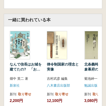
一緒に買われている本
なんで信長はお城を
律令制国家の理念と
北条義時の生
建てたの? 「お
実像
倉幕府の草創
城」のはじまりを探
立へ
畑中 英二 著
吉村武彦 編集
す旅
新泉社
八木書店出版部
勉誠出版
新刊
取り寄せ
新刊
取り寄せ
新刊
取り寄せ
2,200円
12,100円
3,080円