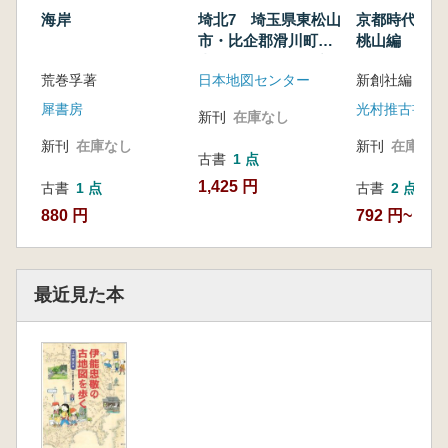
海岸
埼北7 埼玉県東松山
京都時代MA
市・比企郡滑川町・
桃山編
嵐山町・吉見町西部
荒巻孚著
日本地図センター
新創社編
地区
犀書房
光村推古書院
新刊
在庫なし
新刊
在庫なし
新刊
在庫なし
古書
1 点
1,425 円
古書
1 点
古書
2 点
880 円
792 円~
最近見た本