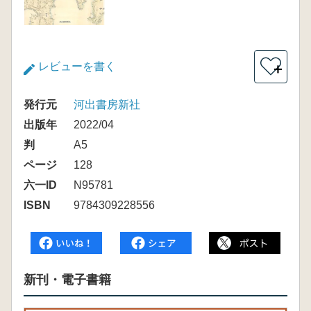
レビューを書く
＋
発行元
河出書房新社
出版年
2022/04
判
A5
ページ
128
六一ID
N95781
ISBN
9784309228556
新刊・電子書籍