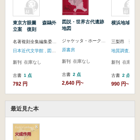
図説・世界古代遺跡
東京方眼圖 森鷗外
横浜地域の地
地図
立案 復刻
ジャケッタ・ホークス 編、桜井清彦 監訳
名著複刻全集編集委員会編集
三梨昂 菊地
原書房
日本近代文学館 , 図書月販 (発売)
地質調査所
新刊
在庫なし
新刊
在庫なし
新刊
在庫なし
古書
2 点
古書
1 点
古書
2 点
2,640 円~
792 円
990 円~
最近見た本