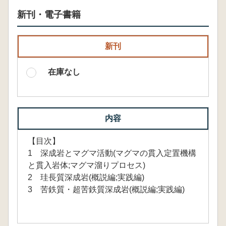
新刊・電子書籍
新刊
在庫なし
内容
【目次】
1 深成岩とマグマ活動(マグマの貫入定置機構
と貫入岩体;マグマ溜りプロセス)
2 珪長質深成岩(概説編;実践編)
3 苦鉄質・超苦鉄質深成岩(概説編;実践編)