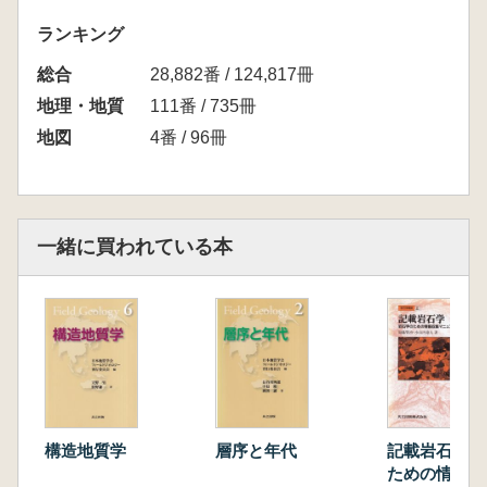
ランキング
総合
28,882番 / 124,817冊
地理・地質
111番 / 735冊
地図
4番 / 96冊
一緒に買われている本
構造地質学
層序と年代
記載岩石学 岩石学の
ための情報収