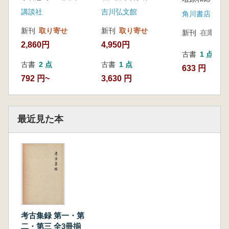
講談社
吉川弘文館
角川書店
新刊
取り寄せ
新刊
取り寄せ
新刊
在庫なし
2,860円
4,950円
古書
1 点
古書
2 点
古書
1 点
633 円
792 円~
3,630 円
最近見た本
考古集録 第一・第
二・第三 全3冊揃