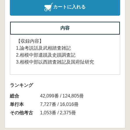
カートに入れる
内容
【収録内容】
1.論考説話及武相踏査雑記
2.相模中部遺蹟及史蹟調査記
3.相模中部以西踏査雑記及国府阯研究
ランキング
総合
42,099番 / 124,805冊
単行本
7,727番 / 16,016冊
その他考古
1,053番 / 2,375冊