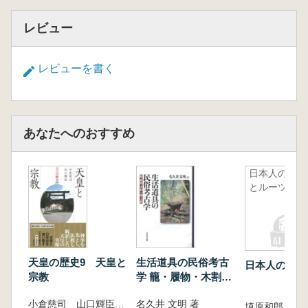
レビュー
レビューを書く
あなたへのおすすめ
日本人の骨
とルーツ
天皇の歴史9 天皇と
生活道具の民俗考古
日本人の骨と
宗教
学 籠・履物・木割り
楔・土器
小倉慈司 山口輝臣 著
名久井 文明 著
埴原和郎 著