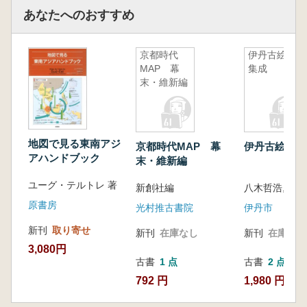
あなたへのおすすめ
京都時代
伊丹古絵図
MAP 幕
集成
末・維新編
地図で見る東南アジ
京都時代MAP 幕
伊丹古絵図集
アハンドブック
末・維新編
ユーグ・テルトレ 著
新創社編
原書房
光村推古書院
伊丹市
新刊
取り寄せ
新刊
在庫なし
新刊
在庫なし
3,080円
古書
1 点
古書
2 点
792 円
1,980 円~