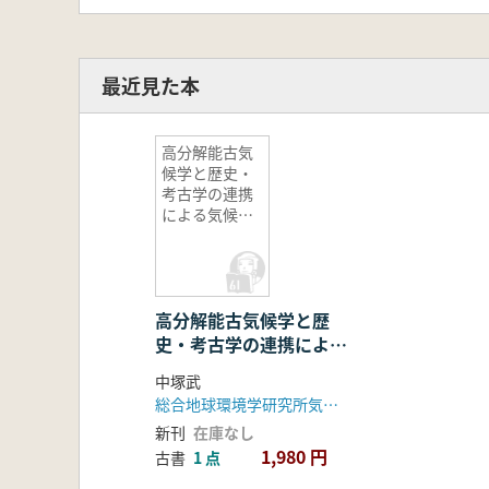
最近見た本
高分解能古気
候学と歴史・
考古学の連携
による気候変
動に強い社会
システムの探
索
高分解能古気候学と歴
史・考古学の連携による
気候変動に強い社会シス
中塚武
テムの探索
総合地球環境学研究所気候適応史プロジェクト
新刊
在庫なし
1,980 円
古書
1 点