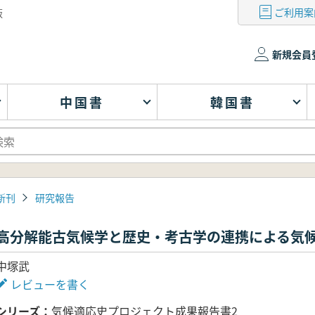
ご利用案
版
新規会員
中国書
韓国書
新刊
研究報告
高分解能古気候学と歴史・考古学の連携による気
中塚武
レビューを書く
シリーズ
気候適応史プロジェクト成果報告書2