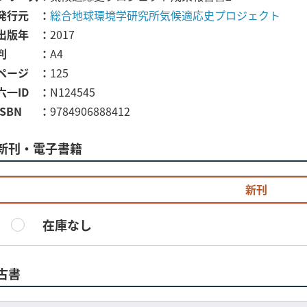
発行元
総合地球環境学研究所気候適応史プロジェクト
出版年
2017
判
A4
ページ
125
六一ID
N124545
ISBN
9784906888412
新刊・電子書籍
新刊
在庫なし
古書