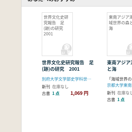
世界文化史研
東南アジア
究報告 足
域世界の森
(跡)の研究
海
2001
世界文化史研究報告 足
東南アジア
(跡)の研究 2001
と海
別府大学文学部史学科世界文化史研究室
新刊
在庫なし
1,069 円
新刊
在庫な
古書
1 点
古書
1 点