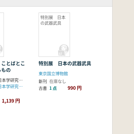
特別展 日本
の武器武具
 ことばとこ
特別展 日本の武器武具
るもの
東京国立博物館
法政大学国際日本学研究所 編
新刊
在庫なし
法政大学国際日本学研究センター
990 円
古書
1 点
1,139 円