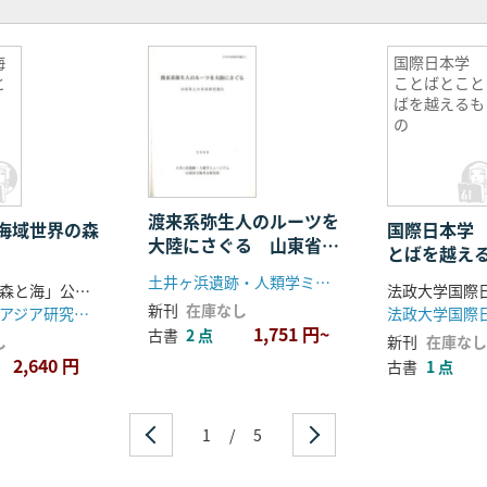
海
国際日本学
と
ことばとこと
ばを越えるも
の
渡来系弥生人のルーツを
海域世界の森
国際日本学
大陸にさぐる 山東省と
とばを越え
の共同研究報告
土井ヶ浜遺跡・人類学ミュージアム 山東省文物考古研究所
「海域世界の森と海」公募研究班編
新刊
在庫なし
京都大学東南アジア研究センター
1,751 円~
古書
2 点
し
新刊
在庫なし
2,640 円
古書
1 点
1
/
5