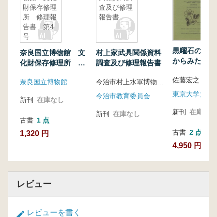
財保存修理
査及び修理
所 修理報
報告書
告書 第4
号
黒曜石の流通
奈良国立博物館 文
村上家武具関係資料
からみた環日
化財保存修理所 修
調査及び修理報告書
部地域におけ
理報告書 第4号
佐藤宏之 山
世人類社会の
奈良国立博物館
今治市村上水軍博物館 編
変容3 吉井
今治市教育委員会
新刊
在庫なし
研究
新刊
在庫なし
新刊
在庫なし
古書
1 点
古書
2 点
1,320 円
4,950 円~
レビュー
レビューを書く