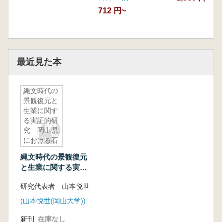
712 円~
最近見た本
縄文時代の
景観復元と
生業に関す
る実証的研
究 岡山県
における石
器・植物遺
縄文時代の景観復元
体(種子)の
と生業に関する実証
集成
的研究 岡山県にお
研究代表者 山本悦世
ける石器・植物遺体
(種子)の集成
(山本悦世(岡山大学))
新刊
在庫なし