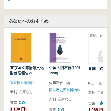
あなたへのおすすめ
青驪 弐
東京国立博物館文化
中国の旧石器(1991-
青驪 弐
財修理報告21
1998)
東京国立博物館
佐川正敏 編
甲元 眞之
国立歴史民俗博物館
新刊
在庫なし
新刊
在庫なし
新刊
在庫なし
古書
2 点
古書
1 点
1,100 円~
古書
3 点
1,069 円