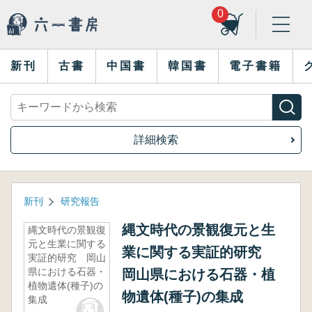
0
新刊
古書
中国書
韓国書
電子書籍
詳細検索
新刊
研究報告
縄文時代の景観復元と生
縄文時代の景観復
元と生業に関する
業に関する実証的研究
実証的研究 岡山
県における石器・
岡山県における石器・植
植物遺体(種子)の
物遺体(種子)の集成
集成