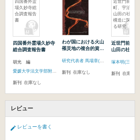
四国番外霊
近世門前
場久妙寺総
町、宇治・
合調査報告
山田の社会
書
構造に関す
る研究
わが国における火山
四国番外霊場久妙寺
近世門前町、
罹災地の複合的資料
総合調査報告書
山田の社会構
による歴史的文化・
する研究
研究代表者 馬場章(東京大学大学院情報学環)
自然景観の復元研究
胡光 編
: 北関東を中心に
愛媛大学法文学部附属四国遍路・世界の巡礼研究センター
新刊
在庫なし
新刊
在庫なし
新刊
在庫なし
レビュー
レビューを書く