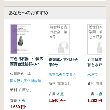
あなたへのおすすめ
鞠智城と古
近世日本の
代社会 第
学問・教育
9号
と水戸藩2
百色旧石器 中国広
鞠智城と古代社会
近世日本の学
西百色遺跡群のハン
第9号
育と水戸藩2
ドアックスの比較研
佐川正敏 編
究
熊本県教育委員会
水戸市
国立歴史民俗博物館
新刊
在庫なし
新刊
在庫なし
新刊
在庫なし
古書
2 点
古書
1 点
古書
2 点
1,540 円~
1,282 円
1,650 円~