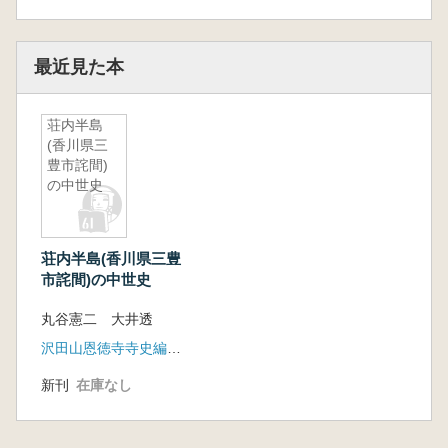
最近見た本
荘内半島
(香川県三
豊市詫間)
の中世史
荘内半島(香川県三豊
市詫間)の中世史
丸谷憲二 大井透
沢田山恩徳寺寺史編纂室
新刊
在庫なし