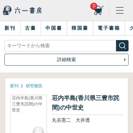
0
新刊
古書
中国書
韓国書
電子書籍
詳細検索
新刊
研究報告
荘内半島(香川県三豊市詫
荘内半島(香川県
三豊市詫間)の中
間)の中世史
世史
丸谷憲二 大井透