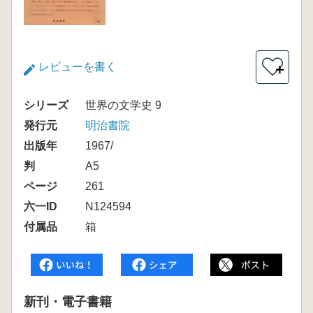
レビューを書く
＋
シリーズ
世界の文学史 9
発行元
明治書院
出版年
1967/
判
A5
ページ
261
六一ID
N124594
付属品
箱
新刊・電子書籍