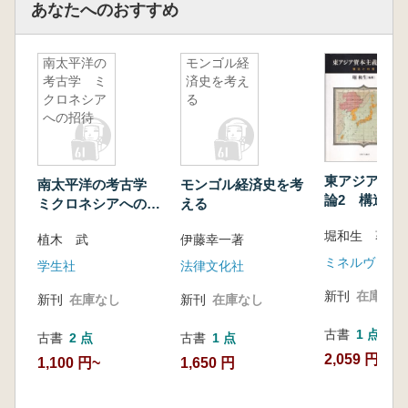
あなたへのおすすめ
南太平洋の
モンゴル経
考古学 ミ
済史を考え
クロネシア
る
への招待
東アジア資本
南太平洋の考古学
モンゴル経済史を考
論2 構造と
ミクロネシアへの招
える
待
堀和生 著
植木 武
伊藤幸一著
ミネルヴァ書
学生社
法律文化社
新刊
在庫なし
新刊
在庫なし
新刊
在庫なし
古書
1 点
古書
2 点
古書
1 点
2,059 円
1,100 円~
1,650 円