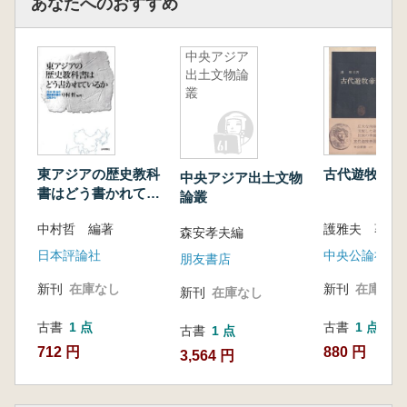
あなたへのおすすめ
中央アジア
出土文物論
叢
東アジアの歴史教科
古代遊牧帝国
中央アジア出土文物
書はどう書かれてい
論叢
るか : 日・中・韓・
中村哲 編著
護雅夫 著
台の歴史教科書の比
森安孝夫編
較から
日本評論社
中央公論社
朋友書店
新刊
在庫なし
新刊
在庫なし
新刊
在庫なし
古書
1 点
古書
1 点
古書
1 点
712 円
880 円
3,564 円