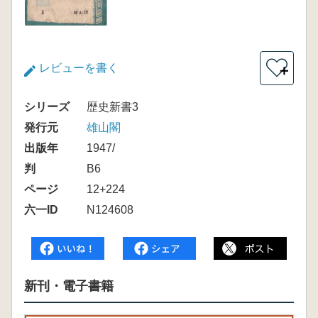
レビューを書く
＋
シリーズ
歴史新書3
発行元
雄山閣
出版年
1947/
判
B6
ページ
12+224
六一ID
N124608
新刊・電子書籍