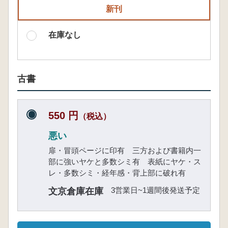
新刊
在庫なし
古書
550 円
（税込）
悪い
扉・冒頭ページに印有 三方および書籍内一
部に強いヤケと多数シミ有 表紙にヤケ・ス
レ・多数シミ・経年感・背上部に破れ有
3営業日~1週間後発送予定
文京倉庫在庫