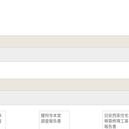
保
鑁阿寺本堂
旧安西家住宅
報
調査報告書
移築修理工事
報告書