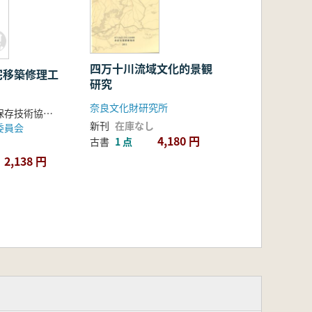
四万十川流域文化的景観
宅移築修理工
研究
奈良文化財研究所
文化財建造物保存技術協会 編
新刊
在庫なし
委員会
4,180 円
古書
1 点
2,138 円