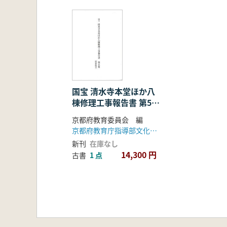
国宝 清水寺本堂ほか八
棟修理工事報告書 第5
集 阿弥陀堂
京都府教育委員会 編
京都府教育庁指導部文化財保護課
新刊
在庫なし
14,300 円
古書
1 点