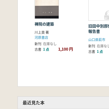
禅院の建築
旧田中別邸
報告書
川上貢 著
河原書店
山口県萩市
新刊
在庫なし
新刊
在庫な
1,100 円
古書
1 点
古書
1 点
最近見た本