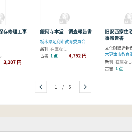
保存修理工事
鑁阿寺本堂 調査報告書
旧安西家住
事報告書
栃木県足利市教育委員会
新刊
在庫なし
木更津市教育
4,752 円
し
古書
1 点
3,207 円
新刊
在庫なし
古書
1 点
1
/
5