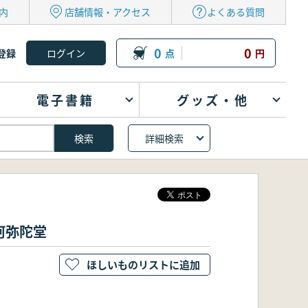
内
店舗情報・アクセス
よくある質問
0
0
登録
点
円
電子書籍
グッズ・他
詳細検索
阿弥陀堂
ほしいものリストに追加