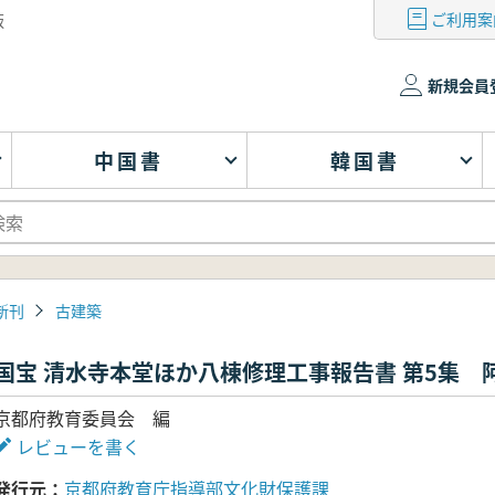
ご利用案
版
新規会員
中国書
韓国書
新刊
古建築
国宝 清水寺本堂ほか八棟修理工事報告書 第5集 
京都府教育委員会 編
レビューを書く
発行元
京都府教育庁指導部文化財保護課