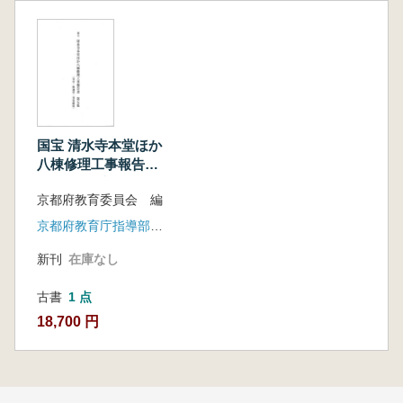
国宝 清水寺本堂ほか
八棟修理工事報告書
第7集 本堂・釈迦
京都府教育委員会 編
堂・事務総括
京都府教育庁指導部文化財保護課
新刊
在庫なし
古書
1 点
18,700 円