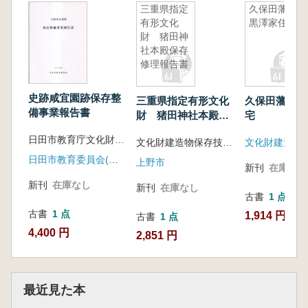
三重県指定
久保田藩旧
有形文化
黒澤家住宅
財 猪田神
社本殿保存
修理報告書
史跡咸宜園跡保存整
三重県指定有形文化
久保田藩旧黒
備事業報告書
財 猪田神社本殿保
宅
存修理報告書
日田市教育庁文化財保護課 編
文化財建造物保存技術協会 編
日田市教育委員会(大分県)
上野市
新刊
在庫なし
新刊
在庫なし
新刊
在庫なし
古書
1 点
古書
1 点
1,914 円
古書
1 点
4,400 円
2,851 円
最近見た本