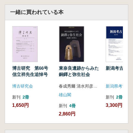
一緒に買われている本
博古研究 第66号
東奈良遺跡からみた
新潟考古 第
信立祥先生追悼号
銅鐸と弥生社会
博古研究会
春成秀爾 清水邦彦編集
新潟県考古学
雄山閣
新刊
2冊
新刊
2冊
1,650円
3,300円
新刊
4冊
2,860円