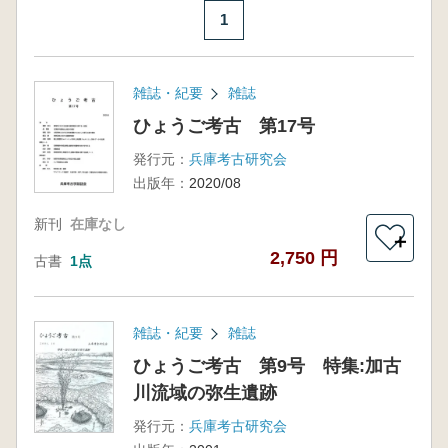
1
雑誌・紀要
雑誌
ひょうご考古 第17号
発行元：
兵庫考古研究会
出版年：
2020/08
新刊
在庫なし
＋
2,750 円
古書
1点
雑誌・紀要
雑誌
ひょうご考古 第9号 特集:加古
川流域の弥生遺跡
発行元：
兵庫考古研究会