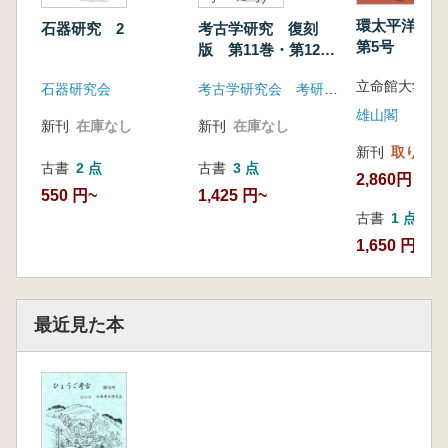
環太平洋文
石器研究 2
考古学研究 復刻
第5号
版 第11巻・第12巻
合冊(41号〜48号)
石器研究会
考古学研究会 考研復刻の会 (「考古学研究」復刻版刊行会)
雄山閣
新刊
在庫なし
新刊
在庫なし
新刊
取り寄せ
古書
2 点
古書
3 点
2,860円
550 円~
1,425 円~
古書
1 点
1,650 円
最近見た本