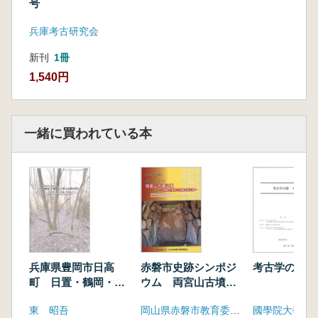
号
兵庫考古研究会
新刊
1冊
1,540円
一緒に買われている本
兵庫県豊岡市日高
赤磐市史跡シンポジ
考古学の窓 
町 日置・鶴岡・上
ウム 両宮山古墳以
郷地区古墳分布調査
後 古墳時代後期の
東 昭吾
岡山県赤磐市教育委員会
報告書
赤磐と倭王権