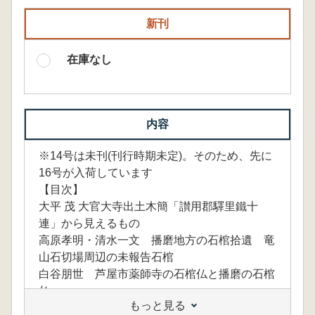
新刊
在庫なし
内容
※14号は未刊(刊行時期未定)。そのため、先に
16号が入荷しています
【目次】
大平 茂 大官大寺出土木簡「讃用郡驛里鐵十
連」から見えるもの
高原孝明・清水一文 播磨地方の石棺拾遺 竜
山石切場周辺の未報告石棺
白谷朋世 芦屋市薬師寺の石棺仏と播磨の石棺
仏
もっと見る
長谷川眞 丹波窯と備前窯