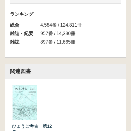
藤原光平 市川町中流域における横穴式石室の
変遷について 福崎町神谷古墳の調査報告を中
ランキング
心に
総合
森岡秀人 概念原理の近状からみた「初期庄
4,584番 / 124,811冊
内形甕」と西摂津
雑誌・紀要
957番 / 14,280冊
渡辺 昇 和田長治氏採集資料 神鍋横縄手遺
雑誌
897番 / 11,665冊
跡・神鍋遺跡の土器
小川真理子 加西市の個性的な石仏と六地蔵
間壁葭子 間壁忠彦とは
間壁忠彦 近世倉敷と郡大工
関連図書
竹国よしみ 生野鉱山寮馬車道 近代化土木遺
産を日本遺産へ
松岡千寿 間壁ご夫妻と倉敷考古館の事
ひょうご考古 第12