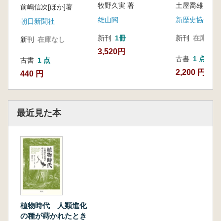
牧野久実 著
土屋喬雄 著
前嶋信次[ほか]著
雄山閣
新歴史協会
朝日新聞社
新刊
1冊
新刊
在庫なし
新刊
在庫なし
3,520円
古書
1 点
古書
1 点
2,200 円
440 円
最近見た本
植物時代 人類進化
の種が蒔かれたとき