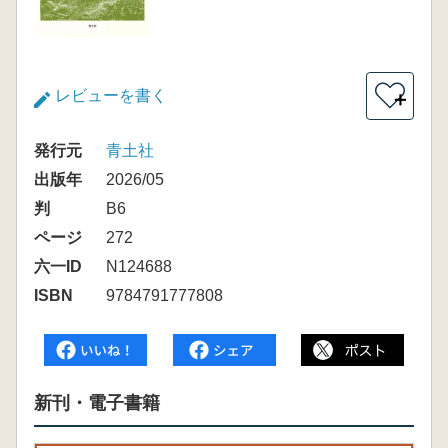
レビューを書く
＋
発行元
青土社
出版年
2026/05
判
B6
ページ
272
六一ID
N124688
ISBN
9784791777808
新刊・電子書籍