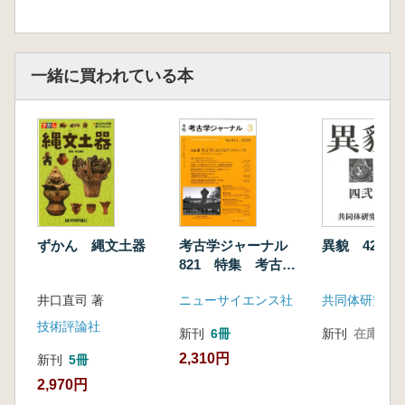
一緒に買われている本
ずかん 縄文土器
考古学ジャーナル
異貌 42号
821 特集 考古学
におけるデジタルシ
井口直司 著
ニューサイエンス社
共同体研究会
フト
技術評論社
新刊
6冊
新刊
在庫なし
2,310円
新刊
5冊
2,970円