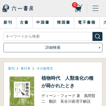
0
新刊
古書
中国書
韓国書
電子書籍
詳細検索
新刊
単行本
その他考古
植物時代 人類進化の種
が蒔かれたとき
ディーン・フォーク 著 風間賢
二 翻訳 長谷川眞理子解説