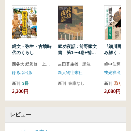
第五章 都鄙間における陸関の展開と在地
領主支配
第四部 贈与経済と富の再分配
第一章 中世地域社会における寄進と諸階
層
第二章 蔵と有徳人 ―歴史と民俗のあわ
いにて―
縄文・弥生・古墳時
武功夜話 : 前野家文
『細川両家記
第三章 中世日本の贈与社会論 ―成果と
代のくらし
書 第1〜4巻+補
み解く : 細
課題―
巻 全5冊揃
氏と戦国畿内
西谷大 総監修 上野祥史 監修
吉田蒼生雄 訳注
嶋中佳輝 著
補 論 福銭貸しとポランニー
ほるぷ出版
新人物往来社
戎光祥出版
新刊
3冊
新刊
在庫なし
新刊
取り寄せ
3,300円
3,080円
レビュー