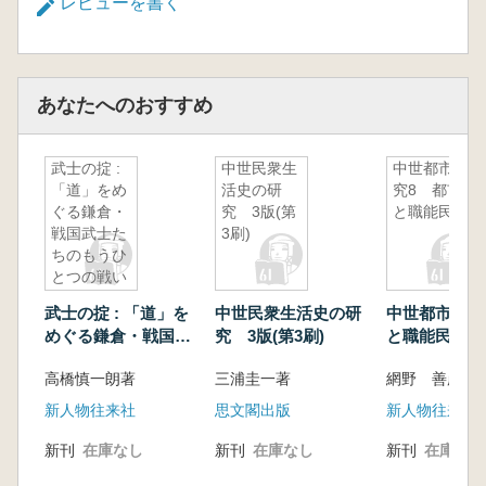
レビューを書く
あなたへのおすすめ
武士の掟 :
中世民衆生
中世都市研
「道」をめ
活史の研
究8 都市
ぐる鎌倉・
究 3版(第
と職能民
戦国武士た
3刷)
ちのもうひ
とつの戦い
武士の掟 : 「道」を
中世民衆生活史の研
中世都市研究
めぐる鎌倉・戦国武
究 3版(第3刷)
と職能民
士たちのもうひとつ
高橋慎一朗著
三浦圭一著
の戦い
新人物往来社
思文閣出版
新人物往来社
新刊
在庫なし
新刊
在庫なし
新刊
在庫なし