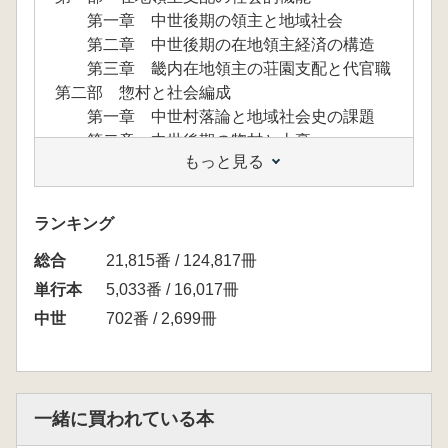
第一章 中世後期の領主と地域社会
第二章 中世後期の在地領主経済の構造
第三章 畿内在地領主の荘園支配と代官職
第二部 惣村と社会編成
第一章 中世村落論と地域社会史の課題
第二章 中世後期の惣村と土豪
もっと見る
第三章 中世～近世移行期の社会編成と諸
階層
補 論 戦国史研究における地域社会の描
ランキング
き方
総合
第三部 都鄙間交通と社会的配置
21,815番 / 124,817冊
第一章 中世的「宿」の研究視角
単行本
5,033番 / 16,017冊
第二章 室町期駿河・遠江の政治的位置と
中世
702番 / 2,699冊
荘園制 ―都鄙間交渉史の視点から―
第三章 遠江蒲御厨と『社会的権力』とし
ての蒲検校
第四章 室町期都鄙間交通と荘園制・在地
一緒に買われている本
領主