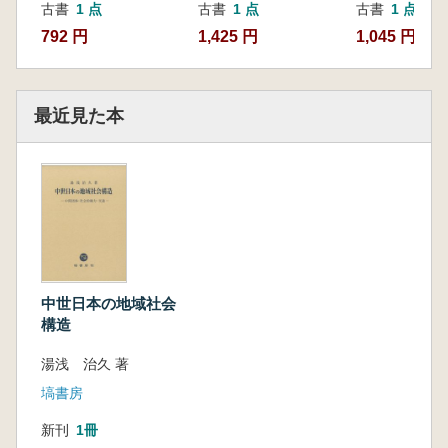
古書
1 点
古書
1 点
古書
1 点
792 円
1,425 円
1,045 円
最近見た本
中世日本の地域社会
構造
湯浅 治久 著
塙書房
新刊
1冊