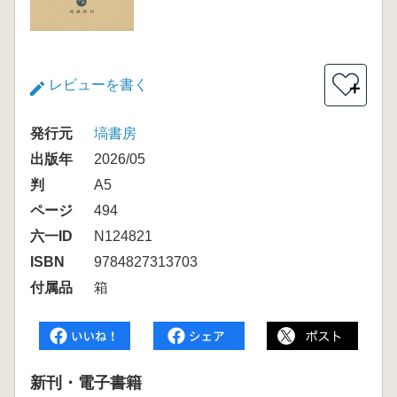
レビューを書く
＋
発行元
塙書房
出版年
2026/05
判
A5
ページ
494
六一ID
N124821
ISBN
9784827313703
付属品
箱
新刊・電子書籍