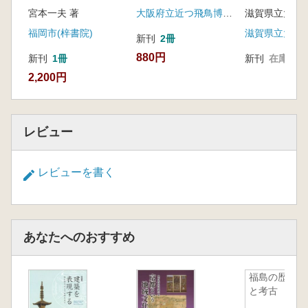
研究室30周
宮本一夫 著
大阪府立近つ飛鳥博物館
福岡市(梓書院)
新刊
2冊
880円
新刊
1冊
新刊
在庫なし
2,200円
レビュー
レビューを書く
あなたへのおすすめ
福島の歴史
と考古