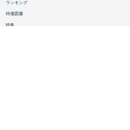
ランキング
特価図書
特集
書店様へ
著者ログイン
会社案内
お問い合わせ
リンク
採用情報
プライバシーポリシー
特定商取引に関する表示