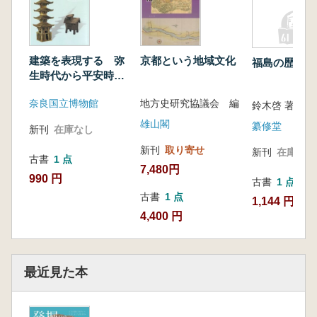
建築を表現する 弥
京都という地域文化
福島の歴史と
生時代から平安時代
まで
奈良国立博物館
地方史研究協議会 編
鈴木啓 著
雄山閣
纂修堂
新刊
在庫なし
新刊
取り寄せ
新刊
在庫なし
古書
1 点
7,480円
990 円
古書
1 点
古書
1 点
1,144 円
4,400 円
最近見た本