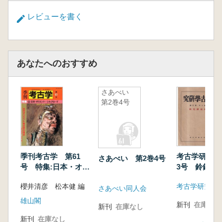
レビューを書く
あなたへのおすすめ
さあべい
第2巻4号
季刊考古学 第61
考古学研究 
さあべい 第2巻4号
号 特集:日本・オリ
3号 鈴鏡研
エント=シルクロー
櫻井清彦 松本健 編
考古学研究会
ド
さあべい同人会
雄山閣
新刊
在庫なし
新刊
在庫なし
新刊
在庫なし