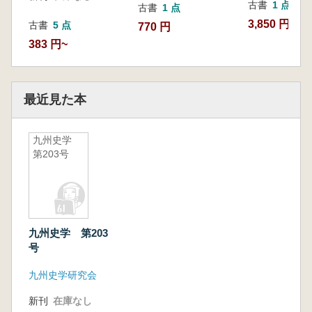
古書
1 点
古書
1 点
3,850 円
古書
5 点
770 円
383 円~
最近見た本
九州史学
第203号
九州史学 第203
号
九州史学研究会
新刊
在庫なし