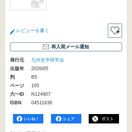
レビューを書く
＋
再入荷メール通知
発行元
九州史学研究会
出版年
2026/05
判
B5
ページ
105
六一ID
N124907
ISBN
04511638