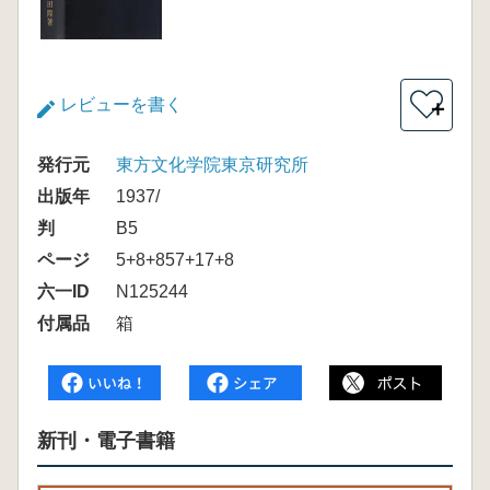
レビューを書く
＋
発行元
東方文化学院東京研究所
出版年
1937/
判
B5
ページ
5+8+857+17+8
六一ID
N125244
付属品
箱
新刊・電子書籍