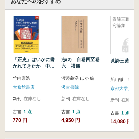
あなたへのおすすめ
眞諦三藏研
究論集
「正史」はいかに書
志(2) 自巻四至巻
眞諦三藏研究
かれてきたか 中国
六 禮儀
の歴史書を読み解く
竹内康浩
渡邉義浩 ほか 編
船山徹 編
大修館書店
汲古書院
新刊
在庫なし
新刊
在庫なし
新刊
在庫なし
古書
1 点
古書
1 点
古書
1 点
770 円
4,950 円
14,080 円