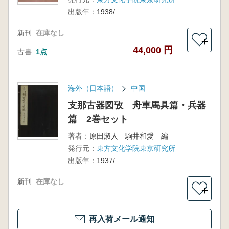
出版年：
1938/
新刊
在庫なし
＋
44,000 円
古書
1点
海外（日本語）
中国
支那古器図攷 舟車馬具篇・兵器
篇 2巻セット
著者：
原田淑人 駒井和愛 編
発行元：
東方文化学院東京研究所
出版年：
1937/
新刊
在庫なし
＋
再入荷メール通知