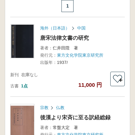
1
海外（日本語）
中国
唐宋法律文書の研究
著者：
仁井田陞 著
発行元：
東方文化学院東京研究所
出版年：
1937/
新刊
在庫なし
＋
11,000 円
古書
1点
宗教
仏教
後漢より宋斉に至る訳経総録
著者：
常盤大定 著
発行元：
東方文化学院東京研究所