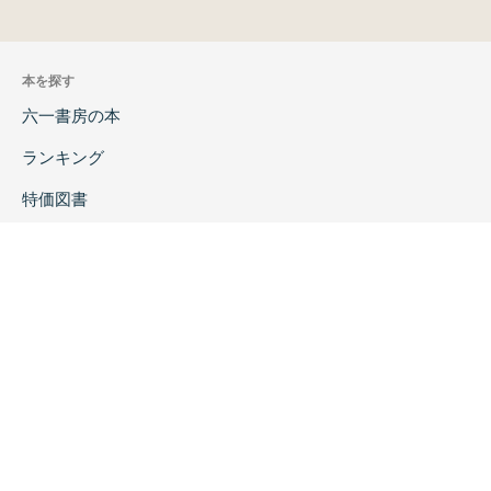
本を探す
六一書房の本
ランキング
特価図書
特集
書店様へ
著者ログイン
会社案内
お問い合わせ
リンク