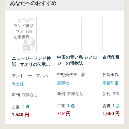
あなたへのおすすめ
ニュージー
ランド神話
: マオリの
伝承世界
中国の青い鳥 シノロ
古代印度の研
ニュージーランド神
ジーの博物誌
話 : マオリの伝承世
界
中野美代子 著
佐保田鶴治 
アントニー・アルパーズ編著 ; 井上英明訳
風響社
京都印書館
青土社
新刊
在庫なし
新刊
在庫なし
新刊
在庫なし
古書
1 点
古書
1 点
古書
1 点
712 円
1,650 円
1,540 円