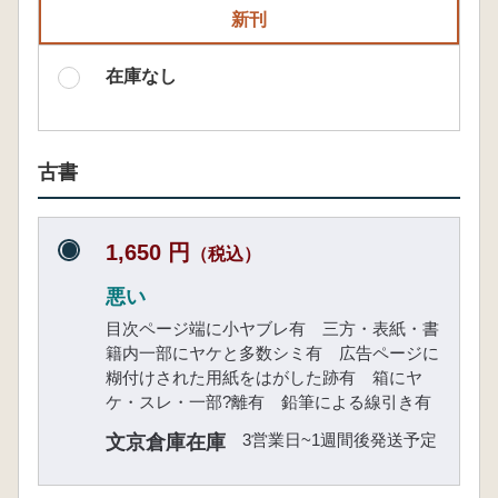
新刊
在庫なし
古書
1,650 円
（税込）
悪い
目次ページ端に小ヤブレ有 三方・表紙・書
籍内一部にヤケと多数シミ有 広告ページに
糊付けされた用紙をはがした跡有 箱にヤ
ケ・スレ・一部?離有 鉛筆による線引き有
3営業日~1週間後発送予定
文京倉庫在庫