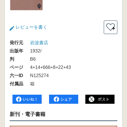
レビューを書く
＋
発行元
岩波書店
出版年
1932/
判
B6
ページ
4+14+666+8+22+43
六一ID
N125274
付属品
箱
新刊・電子書籍