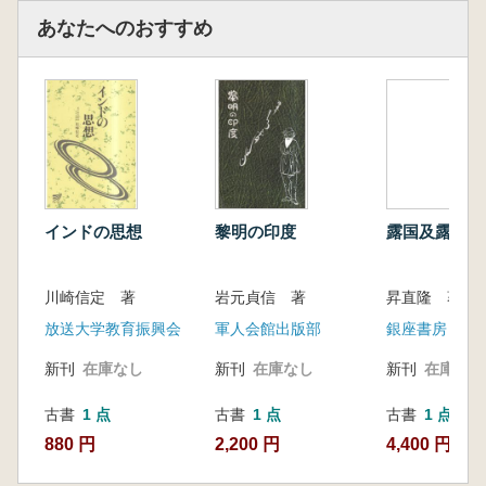
あなたへのおすすめ
インドの思想
黎明の印度
露国及露国民
川崎信定 著
岩元貞信 著
昇直隆 著
放送大学教育振興会
軍人会館出版部
銀座書房
新刊
在庫なし
新刊
在庫なし
新刊
在庫なし
古書
1 点
古書
1 点
古書
1 点
880 円
2,200 円
4,400 円