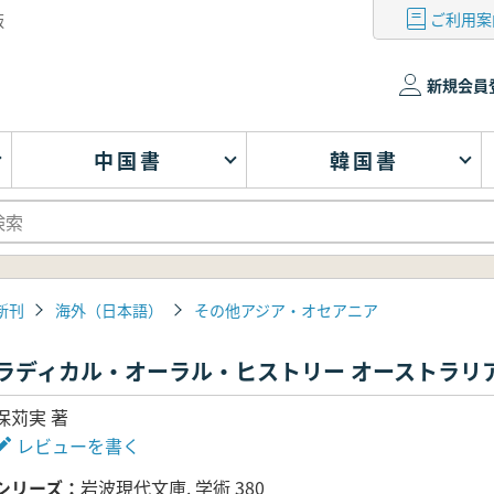
ご利用案
版
新規会員
中国書
韓国書
新刊
海外（日本語）
その他アジア・オセアニア
ラディカル・オーラル・ヒストリー オーストラリ
保苅実 著
レビューを書く
シリーズ
岩波現代文庫. 学術 380