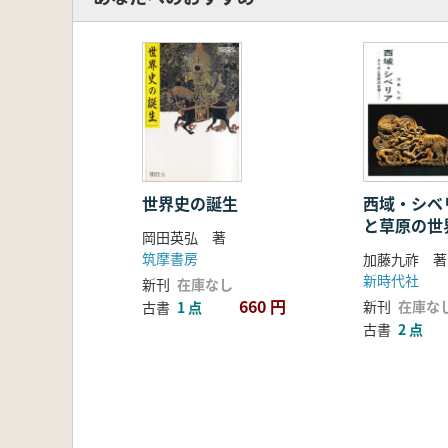
世界史の誕生
西域・シベリア 
と草原の世
岡田英弘 著
筑摩書房
加藤九祚 著
新時代社
新刊
在庫なし
660 円
新刊
在庫な
古書
1 点
古書
2 点