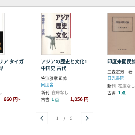
タイガ
アジアの歴史と文化1
印度未開民
界
中国史 古代
三森定男 著
日光書院
竺沙雅章 監修
同朋舎
新刊
在庫なし
し
新刊
在庫なし
古書
1 点
660 円~
1,056 円
古書
1 点
1
/
5