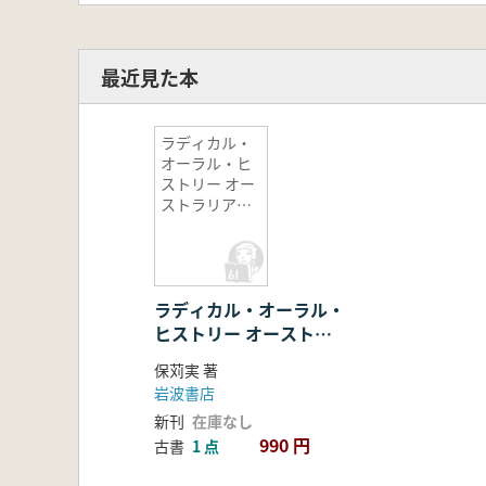
最近見た本
ラディカル・
オーラル・ヒ
ストリー オー
ストラリア先
住民アボリジ
ニの歴史実践
ラディカル・オーラル・
ヒストリー オーストラ
リア先住民アボリジニの
保苅実 著
歴史実践
岩波書店
新刊
在庫なし
990 円
古書
1 点