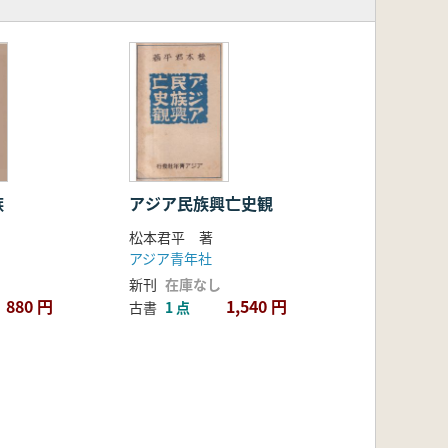
族
アジア民族興亡史観
松本君平 著
アジア青年社
新刊
在庫なし
880 円
1,540 円
古書
1 点