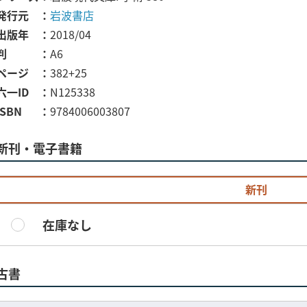
発行元
岩波書店
出版年
2018/04
判
A6
ページ
382+25
六一ID
N125338
ISBN
9784006003807
新刊・電子書籍
新刊
在庫なし
古書