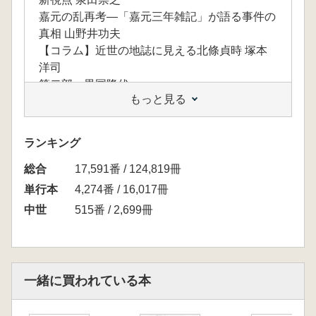
嘉元の乱再考―「嘉元三年雑記」が語る事件の
真相 山野井功夫
【コラム】近世の地誌に見える北條貞時 塚本
洋司
第二部 異国降伏
もっと見る
「蒙古降伏祈祷注進状」にみる正応年間の異国
降伏祈祷と政治状況 時田栄子
異国降伏と寺社修造―「寺社修造ブーム」はあ
ランキング
ったのか 徳永健太郎
総合
第三部 文書論
17,591番 / 124,819冊
北条貞時発給文書の研究 北爪寛之
単行本
4,274番 / 16,017冊
六波羅探題文書概論 川島孝一
中世
515番 / 2,699冊
鎌倉期河野氏の文書史料について―河野通久・
通有を中心に 磯川いづみ
【コラム】長門・周防探題宛の関東御教書―北
条氏研究会例会の一齣 菊池紳一
一緒に買われている本
第四部 北条氏と御内人
二人の北条宗房 山野井功夫