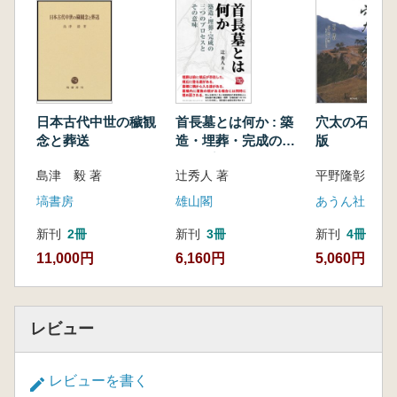
平頼綱夫妻・一族の日常生活と後深草院二条の
関わり 伊藤一美
第五部 御家人の動向
鎌倉の宇都宮景綱 永井 晋
後深草院二条と東国武士の交流 山野龍太郎
【コラム】北条貞時政権と安保氏の展開―安保
日本古代中世の穢観
首長墓とは何か : 築
穴太の石積み
宗家と安保庶家(信員流)の系譜 泉田崇之
念と葬送
造・埋葬・完成の三
版
第六部 関東祇候廷臣
つのプロセスとその
島津 毅 著
辻秀人 著
平野隆彰 著
摂家将軍・親王将軍の鎌倉下向に供奉する関東
意味
伺候廷臣 牡丹健一
塙書房
雄山閣
あうん社
第七部 得宗領
新刊
2冊
新刊
3冊
新刊
4冊
得宗領の成立過程―関東御分国・尾張国篠木荘
11,000円
6,160円
5,060円
等を通して 菊池紳一
第八部 『吾妻鏡』の編纂と用語
『吾妻鏡』にみる執権・連署―執権・連署制の
再検討をめざして 菊池紳一
レビュー
渋谷氏と渋谷荘 菊池紳一
鎌倉幕府の政所について―『吾妻鏡』の記述を
レビューを書く
通して 菊池紳一