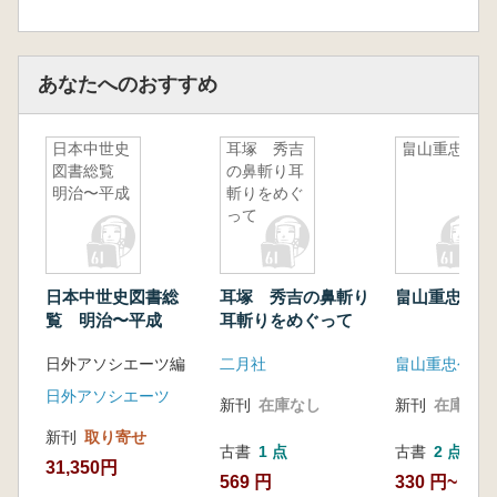
【研究ノート】『永仁三年記』にみる北条貞時
の動向等―寄合・評定・引付、そして人名表記
菊池紳一
あなたへのおすすめ
【コラム】鎌倉時代の諫言の周辺 池田悦雄
日本中世史
耳塚 秀吉
畠山重忠公
図書総覧
の鼻斬り耳
明治〜平成
斬りをめぐ
って
日本中世史図書総
耳塚 秀吉の鼻斬り
畠山重忠公
覧 明治〜平成
耳斬りをめぐって
日外アソシエーツ編
二月社
畠山重忠公史
日外アソシエーツ
新刊
在庫なし
新刊
在庫なし
新刊
取り寄せ
古書
1 点
古書
2 点
31,350円
569 円
330 円~