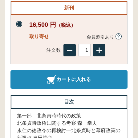
新刊
16,500 円
（税込）
取り寄せ
会員割引あり
注文数
カートに入れる
目次
第一部 北条貞時時代の政策
北条貞時政権に関する考察 森 幸夫
永仁の徳政令の再検討―北条貞時と幕府政策の
新視点 泉田崇之