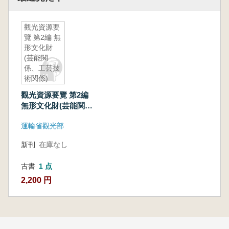
觀光資源要
覽 第2編 無
形文化財
(芸能関
係、工芸技
術関係)
觀光資源要覽 第2編
無形文化財(芸能関
係、工芸技術関係)
運輸省觀光部
新刊
在庫なし
古書
1 点
2,200 円