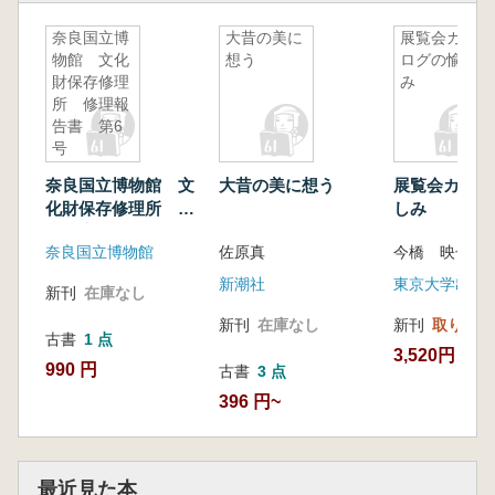
奈良国立博
大昔の美に
展覧会カタ
物館 文化
想う
ログの愉し
財保存修理
み
所 修理報
告書 第6
号
奈良国立博物館 文
大昔の美に想う
展覧会カタロ
化財保存修理所 修
しみ
理報告書 第6号
奈良国立博物館
佐原真
今橋 映子 編
新潮社
東京大学出版
新刊
在庫なし
新刊
在庫なし
新刊
取り寄せ
古書
1 点
3,520円
990 円
古書
3 点
396 円~
最近見た本