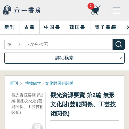
0
新刊
古書
中国書
韓国書
電子書籍
詳細検索
新刊
博物館学・文化財保存関係
觀光資源要覽 第2編 無形
觀光資源要覽 第2
編 無形文化財(芸
文化財(芸能関係、工芸技
能関係、工芸技術
関係)
術関係)