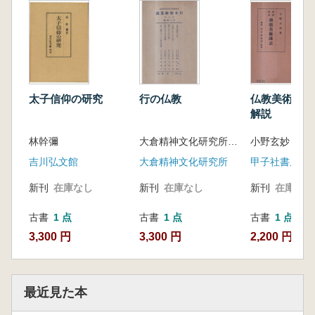
太子信仰の研究
行の仏教
仏教美術講話 
解説
林幹彌
大倉精神文化研究所 編
小野玄妙 著
吉川弘文館
大倉精神文化研究所
甲子社書房
新刊
在庫なし
新刊
在庫なし
新刊
在庫なし
古書
1 点
古書
1 点
古書
1 点
3,300 円
3,300 円
2,200 円
最近見た本