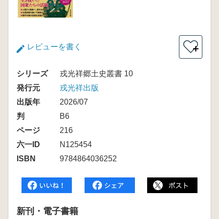
レビューを書く
＋
シリーズ
戎光祥郷土史叢書 10
発行元
戎光祥出版
出版年
2026/07
判
B6
ページ
216
六一ID
N125454
ISBN
9784864036252
新刊・電子書籍