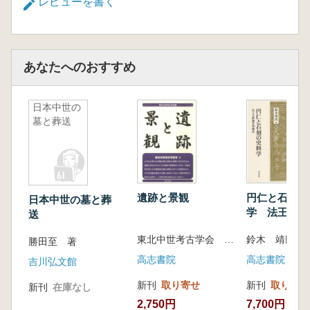
レビューを書く
あなたへのおすすめ
日本中世の
墓と葬送
遺跡と景観
円仁と石刻の
日本中世の墓と葬
学 法王寺釈
送
蔵誌
東北中世考古学会 編 佐々木 浩一 著
鈴木 靖民 編
勝田至 著
高志書院
高志書院
吉川弘文館
新刊
取り寄せ
新刊
取り寄せ
新刊
在庫なし
2,750円
7,700円