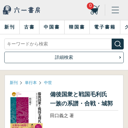
0
新刊
古書
中国書
韓国書
電子書籍
詳細検索
新刊
単行本
中世
備後国衆と戦国毛利氏
一族の系譜・合戦・城郭
田口義之 著