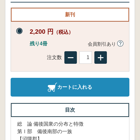
新刊
2,200 円
（税込）
残り4冊
会員割引あり
注文数
カートに入れる
目次
総 論 備後国衆の分布と特徴
第Ⅰ部 備後南部の一族
【沼隈郡】