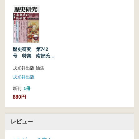
上村氏――大内方国衆新庄山城主上村左馬允
高光氏――奉公衆宮五郎左衛門尉家の後裔か
【甲奴郡】
有福氏――人質から国衆へ、和智氏の一族
新見氏――備中新見氏の一族備後国衆となる
長氏――長谷部信連の後裔、翁山城に拠る
田総氏――毛利氏の同族、長井氏出身の国衆
歴史研究 第742
【三谷郡】
号 特集 南部氏の
安田氏――国衆ながら、隆元に従って山口へ
新研究 中世北奥州
戎光祥出版 編集
柚谷氏――兄誠春と共に宮島で殺された元家
の雄
【奴可郡】
戎光祥出版
小奴可宮氏――宮氏の象徴下野守を名乗った一
新刊
1冊
族
880円
【奉公衆】
三吉氏――将軍と守護に両属した有力国衆
レビュー