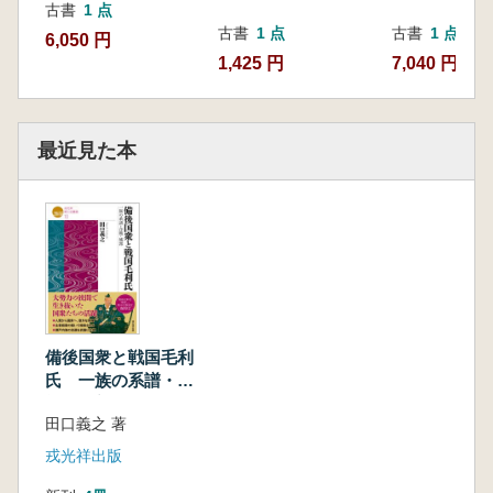
古書
1 点
古書
1 点
古書
1 点
6,050 円
1,425 円
7,040 円
最近見た本
備後国衆と戦国毛利
氏 一族の系譜・合
戦・城郭
田口義之 著
戎光祥出版