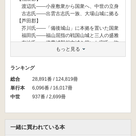
渡辺氏――小座敷衆から国衆へ、中世の立身
古志氏――出雲古志氏一族、大場山城に拠る
【芦田郡】
芥川氏――「備後城山」に本拠を置いた国衆
福田氏――福山屈指の戦国山城と三人の盛雅
有地氏――織豊城郭相方城を築いた宮氏一族
もっと見る
【御調郡】
木梨氏――山内首藤氏と覇を競った杉原一族
石原氏――「足利御一家」渋川家中の有力者
ランキング
森光氏――有力国衆三吉氏、備後南部に進出
総合
池上氏――交通の要衝を押えた三吉氏の庶家
28,891番 / 124,819冊
単行本
6,096番 / 16,017冊
第Ⅱ部 備後中部・北部の一族
中世
937番 / 2,699冊
【世羅郡】
栗原氏――関東御家人千葉氏出身の備後国衆
長井氏――大江広元の嫡流長井氏の惣領家か
【神石郡】
一緒に買われている本
馬屋原氏――源平両馬屋原氏、謎を秘めた出自