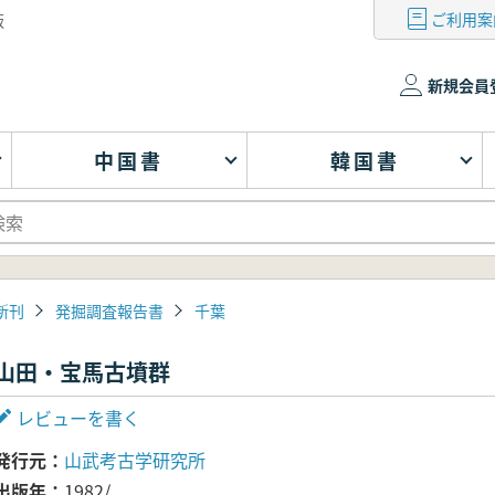
ご利用案
版
新規会員
中国書
韓国書
新刊
発掘調査報告書
千葉
山田・宝馬古墳群
レビューを書く
発行元
山武考古学研究所
出版年
1982/