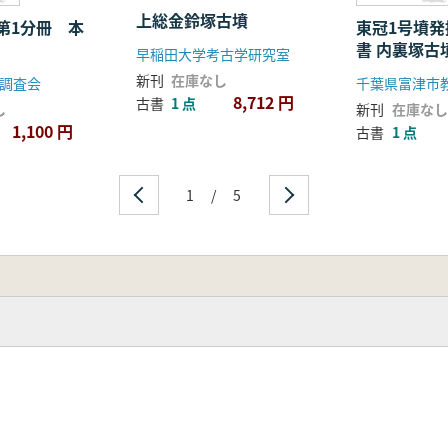
上総金鈴塚古墳
第1分冊 本
東冠1号墳
書 内裏塚古墳群・東冠1
早稲田大学考古学研究室
号墳周溝調
新刊
在庫なし
調査会
千葉県富津市
8,712 円
古書
1 点
し
新刊
在庫なし
1,100 円
古書
1 点
1
/
5