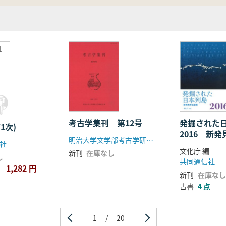
1
考古学集刊 第12号
発掘された
1次)
2016 新
明治大学文学部考古学研究室
社
文化庁 編
新刊
在庫なし
し
共同通信社
1,282 円
新刊
在庫なし
古書
4 点
1
/
20