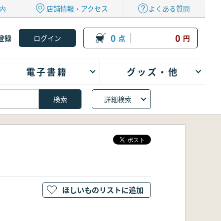
内
店舗情報・アクセス
よくある質問
0
0
登録
点
円
電子書籍
グッズ・他
詳細検索
ほしいものリストに追加