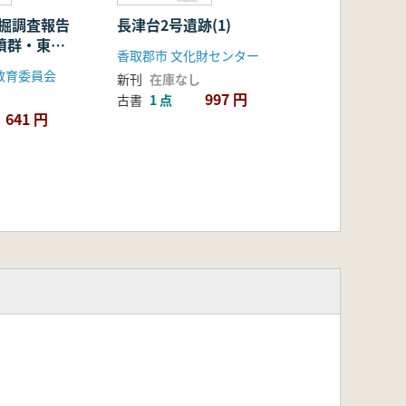
発掘調査報告
長津台2号遺跡(1)
香取郡市 文化財センター
査
教育委員会
新刊
在庫なし
997 円
古書
1 点
641 円