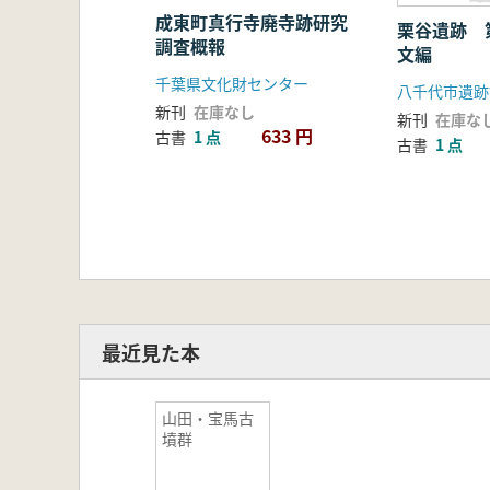
成東町真行寺廃寺跡研究
栗谷遺跡 
調査概報
文編
千葉県文化財センター
八千代市遺跡
新刊
在庫なし
新刊
在庫な
633 円
古書
1 点
古書
1 点
最近見た本
山田・宝馬古
墳群