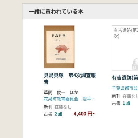
一緒に買われている本
有吉遺跡(第
次)
貝鳥貝塚 第4次調査報
有吉遺跡(第
告
千葉県都市公
草間 俊一 ほか
新刊
在庫な
花泉町教育委員会 岩手県文化財愛護協会
古書
1 点
新刊
在庫なし
4,400 円~
古書
2 点