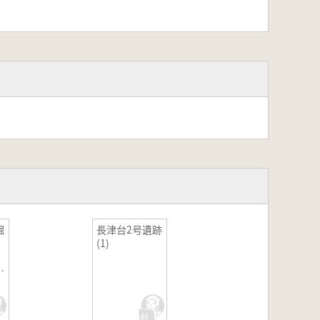
掘
長津台2号遺跡
(1)
溝