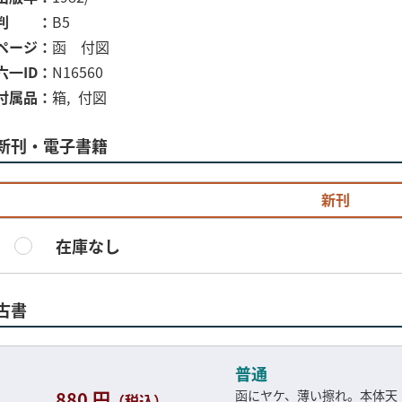
判
B5
ページ
函 付図
六一ID
N16560
付属品
箱
付図
新刊・電子書籍
新刊
在庫なし
古書
普通
880 円
函にヤケ、薄い擦れ。本体天
（税込）