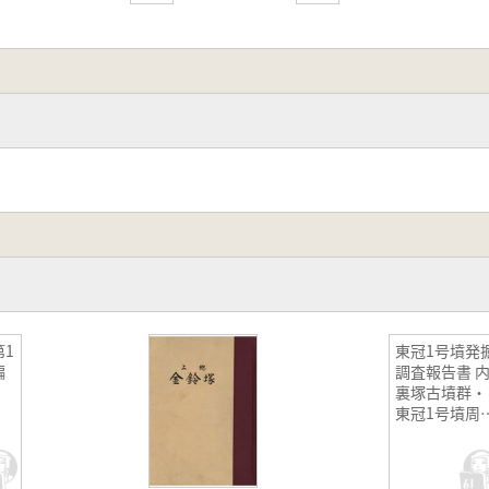
1
東冠1号墳発
編
調査報告書 内
裏塚古墳群・
東冠1号墳周
調査