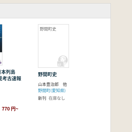
野間町史
日本列島
野間町史
発見考古速報
山本豊治郎 他
野間町(愛知県)
新刊
在庫なし
770 円~