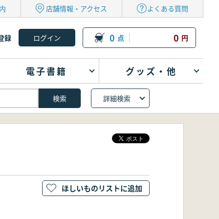
内
店舗情報・アクセス
よくある質問
0
0
登録
点
円
電子書籍
グッズ・他
詳細検索
ほしいものリストに追加