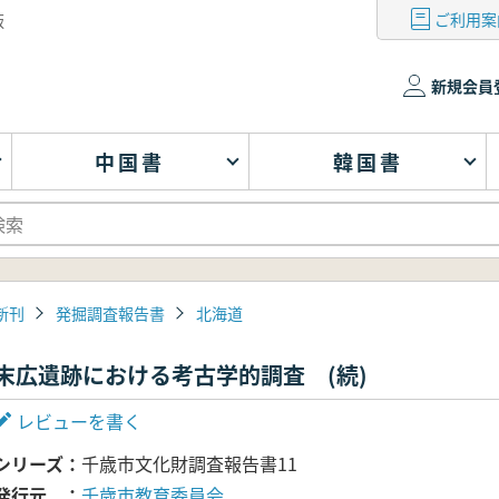
ご利用案
版
新規会員
中国書
韓国書
新刊
発掘調査報告書
北海道
末広遺跡における考古学的調査 (続)
レビューを書く
シリーズ
千歳市文化財調査報告書11
発行元
千歳市教育委員会