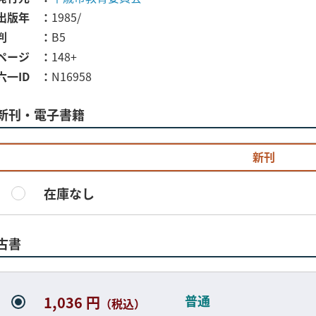
出版年
1985/
判
B5
ページ
148+
六一ID
N16958
新刊・電子書籍
新刊
在庫なし
古書
普通
1,036 円
（税込）