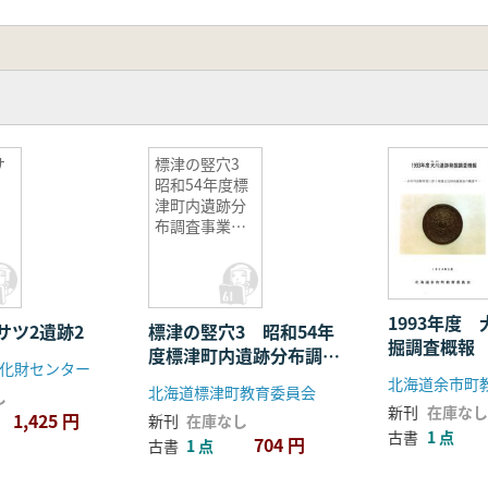
サ
標津の竪穴3
昭和54年度標
津町内遺跡分
布調査事業報
告書
1993年度
サツ2遺跡2
標津の竪穴3 昭和54年
掘調査概報
度標津町内遺跡分布調査
化財センター
事業報告書
北海道余市町
北海道標津町教育委員会
し
新刊
在庫なし
1,425 円
新刊
在庫なし
古書
1 点
704 円
古書
1 点