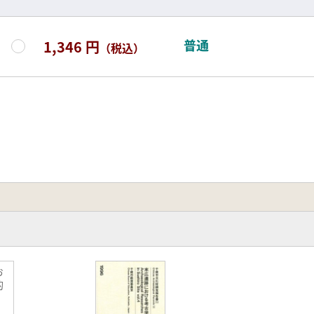
普通
1,346 円
（税込）
お
的
)