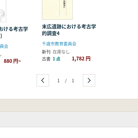
末広遺跡における考古学
おける考古学
的調査4
上)
千歳市教育委員会
員会
新刊
在庫なし
し
1,782 円
古書
1 点
880 円~
1
/
1