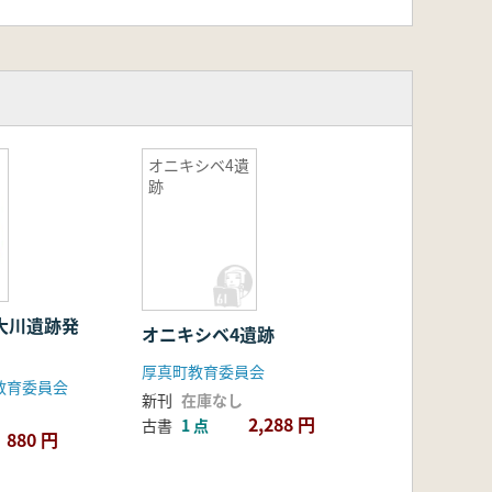
オニキシベ4遺
跡
 大川遺跡発
オニキシベ4遺跡
厚真町教育委員会
教育委員会
新刊
在庫なし
2,288 円
古書
1 点
880 円