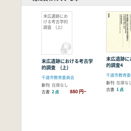
末広遺跡にお
ける考古学的
調査 (上)
末広遺跡に
末広遺跡における考古学
的調査4
的調査 (上)
千歳市教育委
千歳市教育委員会
新刊
在庫な
新刊
在庫なし
古書
1 点
880 円~
古書
2 点