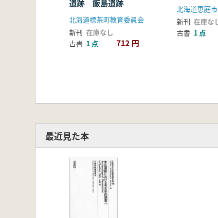
遺跡 飯島遺跡
北海道恵庭市
北海道標茶町教育委員会
新刊
在庫な
新刊
在庫なし
古書
1 点
712 円
古書
1 点
最近見た本