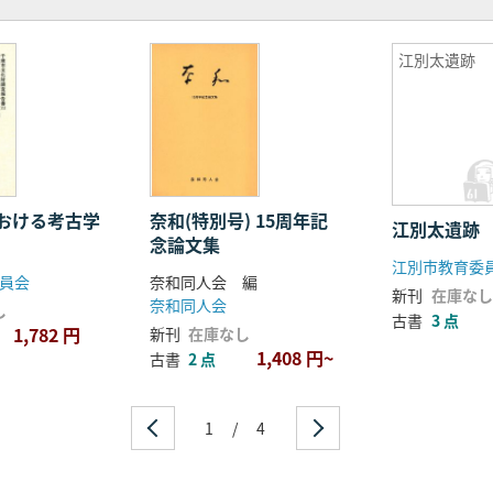
江別太遺跡
おける考古学
奈和(特別号) 15周年記
江別太遺跡
念論文集
員会
奈和同人会 編
新刊
在庫なし
奈和同人会
し
古書
3 点
1,782 円
新刊
在庫なし
1,408 円~
古書
2 点
1
/
4