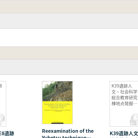
8
K39遺跡人
文・社会科学
総合教育研究
棟地点発掘調
査報告書2
(自然科学分
および出土遺
物・遺構考察
Reexamination of the
E8遺跡
K39遺跡人
編)
Yubetsu technique