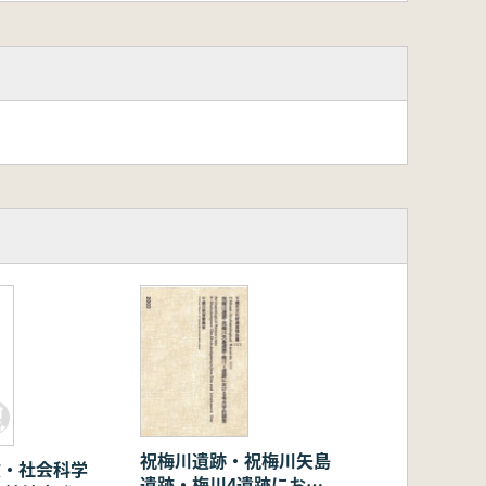
析
祝梅川遺跡・祝梅川矢島
文・社会科学
遺跡・梅川4遺跡におけ