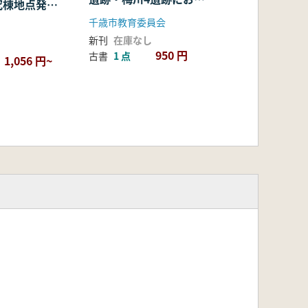
究棟地点発掘
る考古学的調査
 (自然科学
千歳市教育委員会
出土遺物・遺
新刊
在庫なし
950 円
古書
1 点
1,056 円~