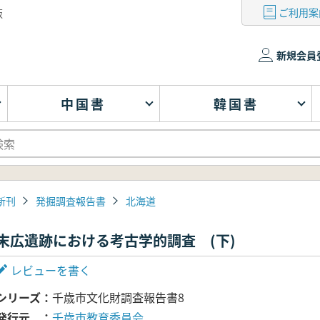
ご利用案
版
新規会員
中国書
韓国書
新刊
発掘調査報告書
北海道
末広遺跡における考古学的調査 (下)
レビューを書く
シリーズ
千歳市文化財調査報告書8
発行元
千歳市教育委員会