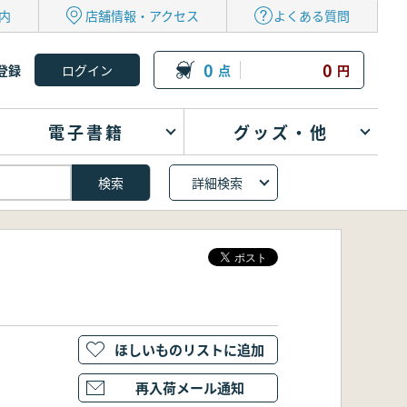
内
店舗情報・アクセス
よくある質問
0
0
登録
点
円
電子書籍
グッズ・他
詳細検索
ほしいものリストに追加
再入荷メール通知