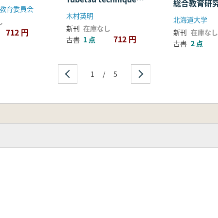
総合教育研
教育委員会
and study of the
調査報告書2
木村英明
北海道大学
Horokazawa Toma
し
分析および
新刊
在庫なし
Lithic Culture
712 円
新刊
在庫なし
構考察編)
712 円
古書
1 点
古書
2 点
1
/
5