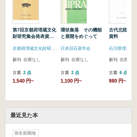
第7回京都府埋蔵文化
環状集落 その機能
古代北陸と出
財研究集会発表資料
と展開をめぐって
資料
集
京都府埋蔵文化財研究会
日本旧石器学会
新刊
在庫なし
新刊
在庫なし
新刊
在庫なし
古書
2 点
古書
2 点
古書
6 点
1,540 円~
1,100 円~
980 円~
最近見た本
弥生前期地