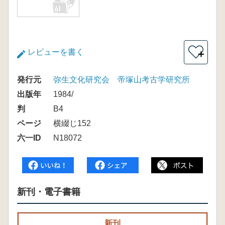
レビューを書く
＋
発行元
弥生文化研究会 帝塚山考古学研究所
出版年
1984/
判
B4
ページ
横綴じ152
六一ID
N18072
新刊・電子書籍
新刊