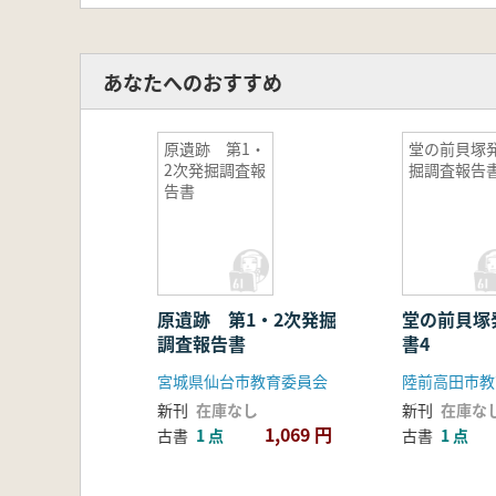
あなたへのおすすめ
原遺跡 第1・
堂の前貝塚
2次発掘調査報
掘調査報告書
告書
原遺跡 第1・2次発掘
堂の前貝塚
調査報告書
書4
宮城県仙台市教育委員会
陸前高田市教
新刊
在庫なし
新刊
在庫な
1,069 円
古書
1 点
古書
1 点