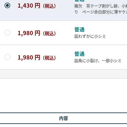
1,430 円
（税込）
箱欠 背テープ剥がし跡、小
り ページ余白部分に薄ヤケ
普通
1,980 円
（税込）
函わずかに小シミ
普通
1,980 円
（税込）
函角に小裂け、一部小シミ
内容