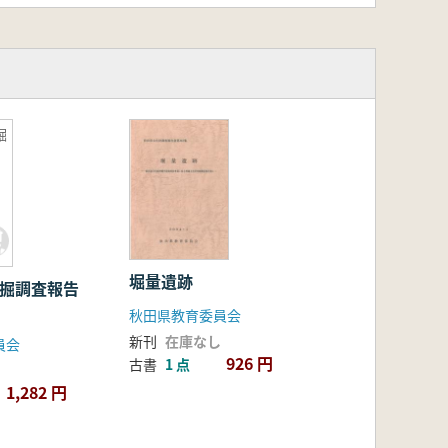
掘
堀量遺跡
発掘調査報告
秋田県教育委員会
新刊
在庫なし
員会
926 円
古書
1 点
1,282 円