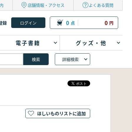
内
店舗情報・アクセス
よくある質問
0
0
登録
点
円
電子書籍
グッズ・他
詳細検索
ほしいものリストに追加