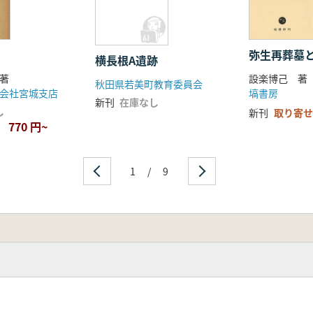
弥生再葬墓
横長根A遺跡
設楽博己 著
著
秋田県若美町教育委員会
塙書房
会社宮城支店
新刊
在庫なし
し
新刊
取り寄せ
770 円~
1
/
9