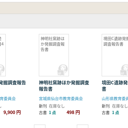
発
神明社窯跡ほ
境田C遺跡発
4
か発掘調査報
調査報告書
告書
発掘調査報告
神明社窯跡ほか発掘調査
境田C遺跡
報告書
書
育委員会
宮城県仙台市教育委員会
山形県教育委
し
新刊
在庫なし
新刊
在庫なし
9,900 円
498 円
古書
1 点
古書
1 点