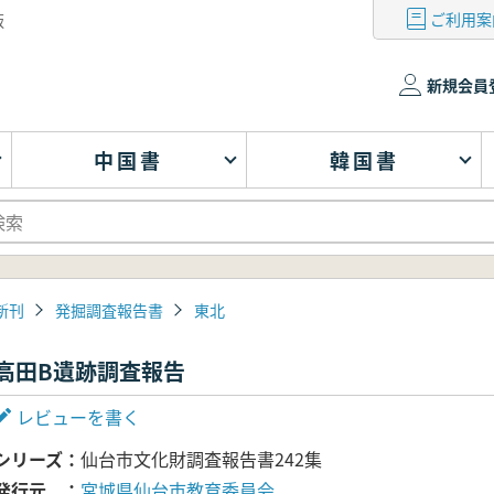
ご利用案
版
新規会員
中国書
韓国書
新刊
発掘調査報告書
東北
高田B遺跡調査報告
レビューを書く
シリーズ
仙台市文化財調査報告書242集
発行元
宮城県仙台市教育委員会