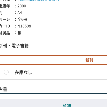
出版年
2000
判
A4
ページ
全6冊
六一ID
N18598
付属品
箱
新刊・電子書籍
新刊
在庫なし
古書
普通