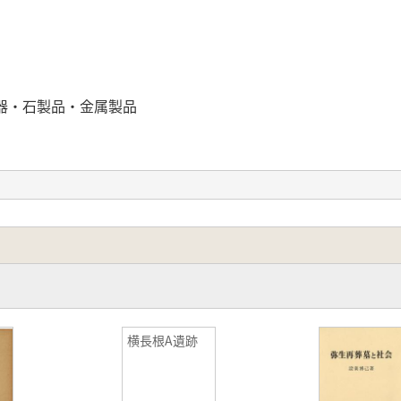
器・石製品・金属製品
横長根A遺跡