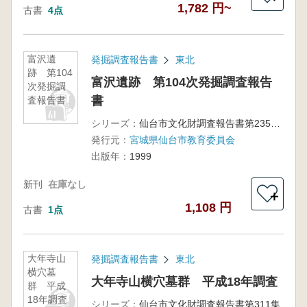
1,782 円~
古書
4点
富沢遺
発掘調査報告書
東北
跡 第104
富沢遺跡 第104次発掘調査報告
次発掘調
書
査報告書
シリーズ：
仙台市文化財調査報告書第235集
発行元：
宮城県仙台市教育委員会
出版年：
1999
新刊
在庫なし
＋
1,108 円
古書
1点
大年寺山
発掘調査報告書
東北
横穴墓
大年寺山横穴墓群 平成18年調査
群 平成
18年調査
シリーズ：
仙台市文化財調査報告書第311集