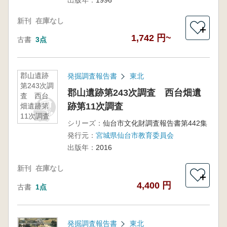
出版年：
1996
新刊
在庫なし
＋
1,742 円~
古書
3点
郡山遺跡
発掘調査報告書
東北
第243次調
郡山遺跡第243次調査 西台畑遺
査 西台
跡第11次調査
畑遺跡第
11次調査
シリーズ：
仙台市文化財調査報告書第442集
発行元：
宮城県仙台市教育委員会
出版年：
2016
新刊
在庫なし
＋
4,400 円
古書
1点
発掘調査報告書
東北