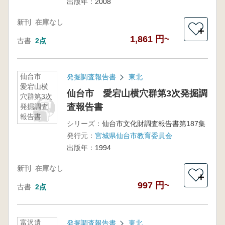
出版年：
2008
新刊
在庫なし
＋
1,861 円~
古書
2点
仙台市
発掘調査報告書
東北
愛宕山横
仙台市 愛宕山横穴群第3次発掘調
穴群第3次
査報告書
発掘調査
報告書
シリーズ：
仙台市文化財調査報告書第187集
発行元：
宮城県仙台市教育委員会
出版年：
1994
新刊
在庫なし
＋
997 円~
古書
2点
富沢遺
発掘調査報告書
東北