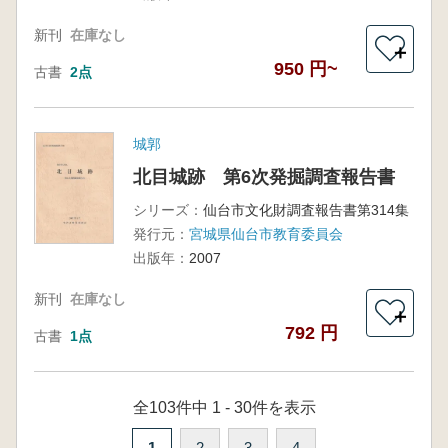
新刊
在庫なし
＋
950 円~
古書
2点
城郭
北目城跡 第6次発掘調査報告書
シリーズ：
仙台市文化財調査報告書第314集
発行元：
宮城県仙台市教育委員会
出版年：
2007
新刊
在庫なし
＋
792 円
古書
1点
全103件中 1 - 30件を表示
1
2
3
4