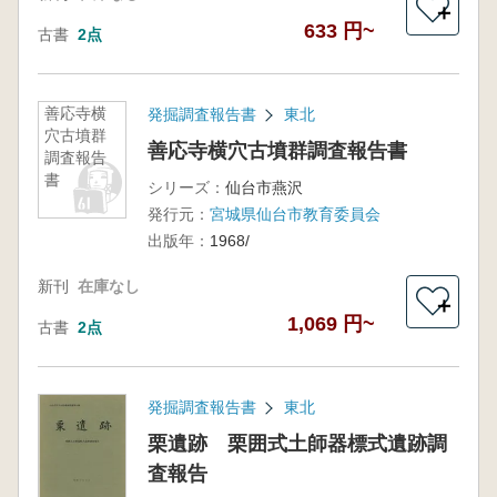
＋
633 円~
古書
2点
善応寺横
発掘調査報告書
東北
穴古墳群
善応寺横穴古墳群調査報告書
調査報告
書
シリーズ：
仙台市燕沢
発行元：
宮城県仙台市教育委員会
出版年：
1968/
新刊
在庫なし
＋
1,069 円~
古書
2点
発掘調査報告書
東北
栗遺跡 栗囲式土師器標式遺跡調
査報告