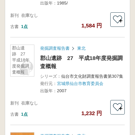
出版年：
1985/
新刊
在庫なし
＋
1,584 円
古書
1点
郡山遺
発掘調査報告書
東北
跡 27
郡山遺跡 27 平成18年度発掘調
平成18年
査概報
度発掘調
査概報
シリーズ：
仙台市文化財調査報告書第307集
発行元：
宮城県仙台市教育委員会
出版年：
2007
新刊
在庫なし
＋
1,232 円
古書
1点