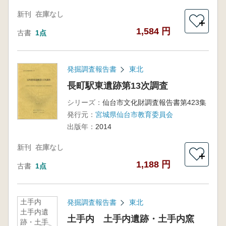
新刊
在庫なし
＋
1,584 円
古書
1点
発掘調査報告書
東北
長町駅東遺跡第13次調査
シリーズ：
仙台市文化財調査報告書第423集
発行元：
宮城県仙台市教育委員会
出版年：
2014
新刊
在庫なし
＋
1,188 円
古書
1点
土手内
発掘調査報告書
東北
土手内遺
土手内 土手内遺跡・土手内窯
跡・土手