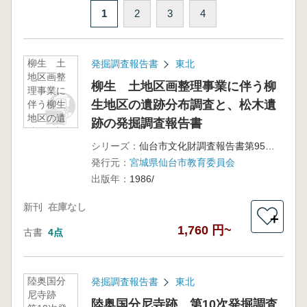
1
2
3
4
柳生 土
発掘調査報告書
東北
地区画整
柳生 土地区画整理事業に伴う柳
理事業に
生地区の遺跡分布調査と、松木遺
伴う柳生
地区の遺
跡の発掘調査報告書
跡分布調
査と、松
シリーズ：
仙台市文化財調査報告書第95集
木遺跡の
発行元：
宮城県仙台市教育委員会
発掘調査
出版年：
1986/
報告書
新刊
在庫なし
＋
1,760 円~
古書
4点
陸奥国分
発掘調査報告書
東北
尼寺跡
陸奥国分尼寺跡 第10次発掘調査