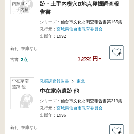
跡・土手内横穴B地点発掘調査報
内窯跡・
土手内横
告書
穴B地点発
掘調査報
シリーズ：
仙台市文化財調査報告書第165集
告書
発行元：
宮城県仙台市教育委員会
出版年：
1992
新刊
在庫なし
＋
1,232 円~
古書
2点
中在家南
発掘調査報告書
東北
遺跡 他
中在家南遺跡 他
シリーズ：
仙台市文化財調査報告書第213集
発行元：
宮城県仙台市教育委員会
出版年：
1996
新刊
在庫なし
＋