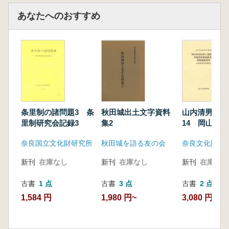
あなたへのおすすめ
条里制の諸問題3 条
秋田城出土文字資料
山内清男考古
里制研究会記録3
集2
14 岡山県
遺跡資料 茨
奈良国立文化財研究所
秋田城を語る友の会
浦遺跡資料 
輪資料
新刊
在庫なし
新刊
在庫なし
新刊
在庫なし
古書
1 点
古書
3 点
古書
2 点
1,584 円
1,980 円~
3,080 円~