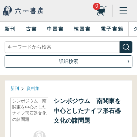
0
新刊
古書
中国書
韓国書
電子書籍
詳細検索
新刊
資料集
シンポジウム 南関東を
シンポジウム 南
関東を中心とした
中心としたナイフ形石器
ナイフ形石器文化
の諸問題
文化の諸問題