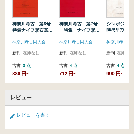
神奈川考古 第8号
神奈川考古 第7号
シンポジウム
特集ナイフ形石器文
特集 ナイフ形石
時代早期末・
化終末期の問題2
器文化終末期の問題
頭の諸問題 
神奈川考古同人会
神奈川考古同人会
神奈川考古同
旨
新刊
在庫なし
新刊
在庫なし
新刊
在庫なし
古書
3 点
古書
4 点
古書
4 点
880 円~
712 円~
990 円~
レビュー
レビューを書く