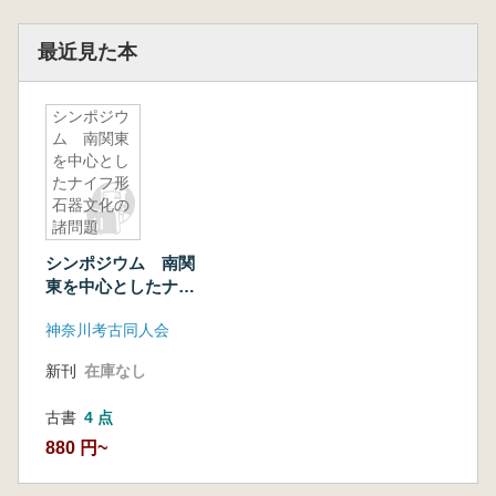
最近見た本
シンポジウ
ム 南関東
を中心とし
たナイフ形
石器文化の
諸問題
シンポジウム 南関
東を中心としたナイ
フ形石器文化の諸問
神奈川考古同人会
題
新刊
在庫なし
古書
4 点
880 円~