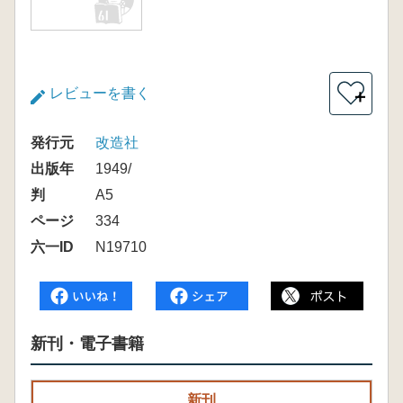
レビューを書く
＋
発行元
改造社
出版年
1949/
判
A5
ページ
334
六一ID
N19710
新刊・電子書籍
新刊