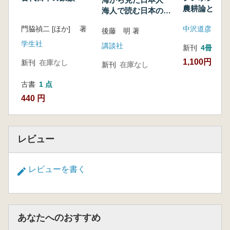
農耕論と焼畑
海人で読む日本の歴
集
史
門脇禎二 [ほか] 著
中沢道彦
後藤 明 著
学生社
講談社
新刊
4冊
1,100円
新刊
在庫なし
新刊
在庫なし
古書
1 点
440 円
レビュー
レビューを書く
あなたへのおすすめ