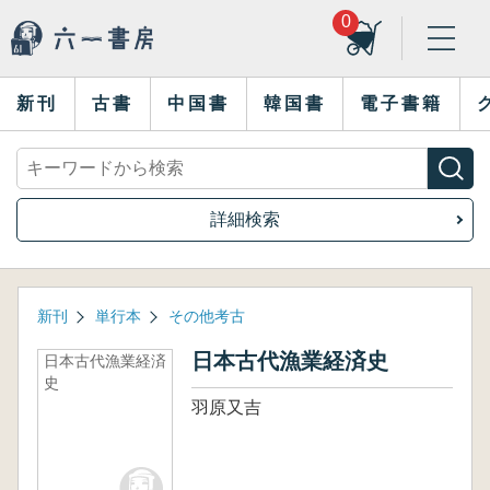
0
新刊
古書
中国書
韓国書
電子書籍
詳細検索
新刊
単行本
その他考古
日本古代漁業経済史
日本古代漁業経済
史
羽原又吉