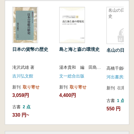
名山の日本
史
日本の貨幣の歴史
島と海と森の環境史
名山の日本史
滝沢武雄 著
湯本貴和 編 田島佳也 安渓遊地 編
高橋千劔破著
吉川弘文館
文一総合出版
河出書房新社
新刊
取り寄せ
新刊
取り寄せ
新刊
在庫なし
3,059円
4,400円
古書
1 点
古書
2 点
550 円
330 円~