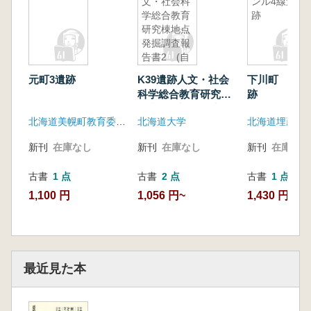
文・社会科
ンル4線遺
学総合教育
跡
研究棟地点
発掘調査報
告書2 (自
然科学分析
元町3遺跡
K39遺跡人文・社会
下川町 サン
および出土
科学総合教育研究棟
跡
遺物・遺構
地点発掘調査報告書
考察編)
北海道美幌町教育委員会
北海道大学
2 (自然科学分析お
よび出土遺物・遺構
新刊
在庫なし
新刊
在庫なし
新刊
在庫なし
考察編)
古書
1 点
古書
2 点
古書
1 点
1,100 円
1,056 円~
1,430 円
最近見た本