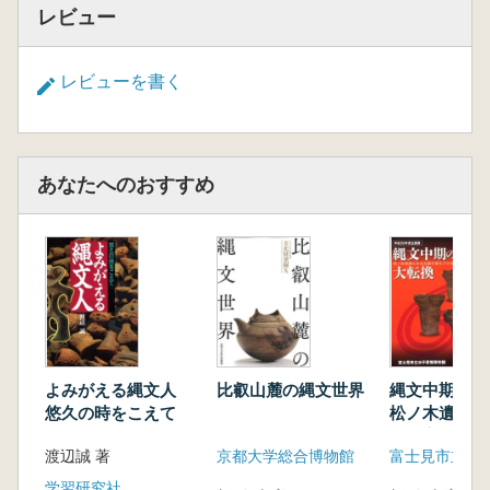
レビュー
レビューを書く
あなたへのおすすめ
よみがえる縄文人
比叡山麓の縄文世界
縄文中期の
悠久の時をこえて
松ノ木遺跡に
器の変化プロ
渡辺誠 著
京都大学総合博物館
学習研究社