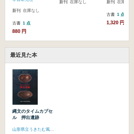
新刊
在庫なし
新刊
在庫なし
新刊
在庫なし
古書
1 点
1,320 円
古書
1 点
880 円
最近見た本
縄文のタイムカプセ
ル 押出遺跡
山形県立うきたむ風土記の丘考古資料館