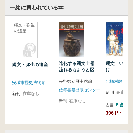
一緒に買われている本
縄文・弥生
の遺産
進化する縄文土器
縄文 いのり
縄文・弥生の遺産
流れるもようと区画
げ
もよう
長野県立歴史館編
安城市歴史博物館
信毎書籍出版センター
新刊
在庫なし
新刊
在庫なし
新刊
在庫なし
古書
5 点
396 円~