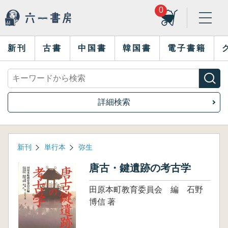
0
新刊
古書
中国書
韓国書
電子書籍
詳細検索
新刊
単行本
弥生
唐古・鍵遺跡の考古学
田原本町教育委員会 編 石野
博信 著