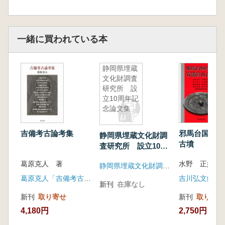
一緒に買われている本
静岡県埋蔵
文化財調査
研究所 設
立10周年記
念論文集
吉備考古論考集
邪馬台国と安
静岡県埋蔵文化財調
古墳
査研究所 設立10周
年記念論文集
葛原克人 著
静岡県埋蔵文化財調査研究所
葛原克人「吉備考古論考集」刊行会(吉備人出版)
吉川弘文館
新刊
在庫なし
新刊
取り寄せ
新刊
取り寄せ
4,180円
2,750円