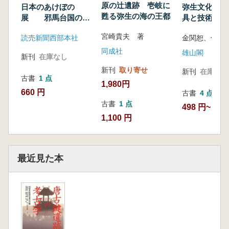
原の辻遺跡 壱岐に
日本のあけぼの
弥生文化の研
甦る弥生の海の王都
展 邪馬台国の謎
具と技術1
をさぐる
宮崎貴夫 著
読売新聞西部本社
金関恕、佐原
同成社
雄山閣
新刊
在庫なし
新刊
取り寄せ
新刊
在庫なし
古書
1 点
1,980円
660 円
古書
4 点
古書
1 点
498 円~
1,100 円
最近見た本