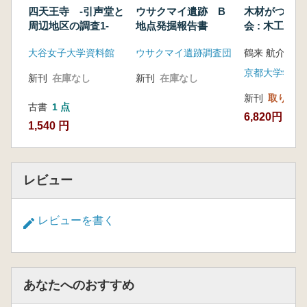
四天王寺 -引声堂と
ウサクマイ遺跡 B
木材がつなぐ
周辺地区の調査1-
地点発掘報告書
会 : 木工技
構築
大谷女子大学資料館
ウサクマイ遺跡調査団
鶴来 航介 著
京都大学学術
新刊
在庫なし
新刊
在庫なし
新刊
取り寄せ
古書
1 点
6,820円
1,540 円
レビュー
レビューを書く
あなたへのおすすめ