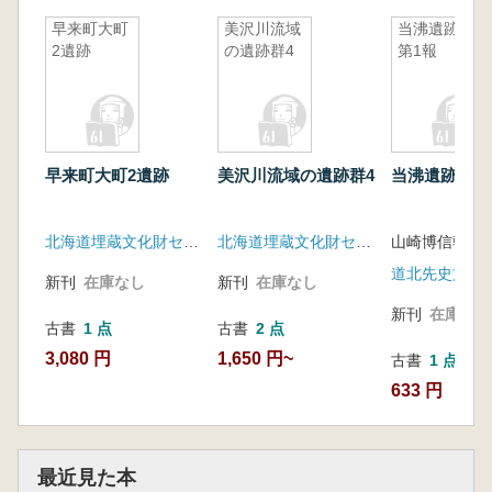
早来町大町
美沢川流域
当沸遺跡
2遺跡
の遺跡群4
第1報
早来町大町2遺跡
美沢川流域の遺跡群4
当沸遺跡 第
北海道埋蔵文化財センター
北海道埋蔵文化財センター
山崎博信執筆
新刊
在庫なし
新刊
在庫なし
新刊
在庫なし
古書
1 点
古書
2 点
3,080 円
1,650 円~
古書
1 点
633 円
最近見た本