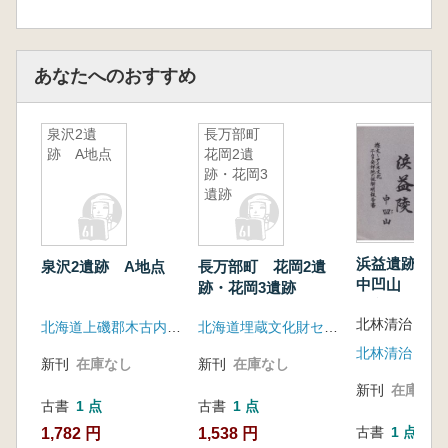
あなたへのおすすめ
泉沢2遺
長万部町
跡 A地点
花岡2遺
跡・花岡3
遺跡
浜益遺跡 
泉沢2遺跡 A地点
長万部町 花岡2遺
中凹山 擦文
跡・花岡3遺跡
ヌ文化ユーカ
北林清治
地の謎解明報
北海道上磯郡木古内町教育委員会
北海道埋蔵文化財センター
北林清治
新刊
在庫なし
新刊
在庫なし
新刊
在庫なし
古書
1 点
古書
1 点
古書
1 点
1,782 円
1,538 円