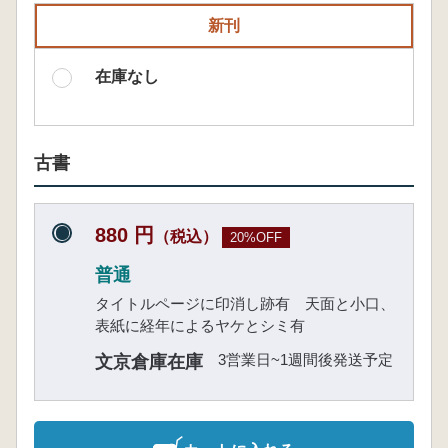
新刊
在庫なし
古書
880 円
（税込）
20%OFF
普通
タイトルページに印消し跡有 天面と小口、
表紙に経年によるヤケとシミ有
3営業日~1週間後発送予定
文京倉庫在庫