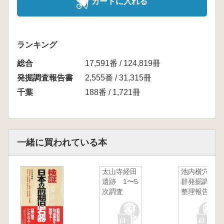
カートに入れる
ランキング
総合
17,591番 / 124,819冊
発掘調査報告書
2,555番 / 31,315冊
千葉
188番 / 1,721冊
一緒に買われている本
太山寺経田
池内横穴墓
遺跡 1〜5
群発掘調査
次調査
整理報告書