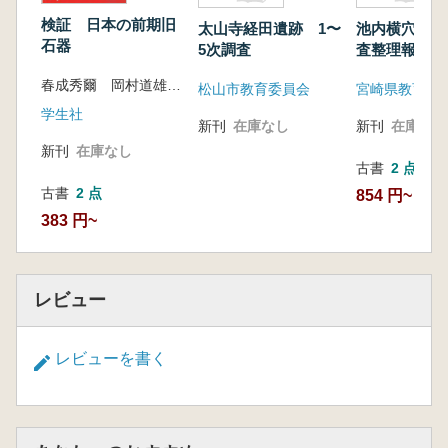
検証 日本の前期旧
太山寺経田遺跡 1〜
池内横穴墓群
石器
5次調査
査整理報告書
春成秀爾 岡村道雄 著
松山市教育委員会
宮崎県教育委
学生社
新刊
在庫なし
新刊
在庫なし
新刊
在庫なし
古書
2 点
古書
2 点
854 円~
383 円~
レビュー
レビューを書く