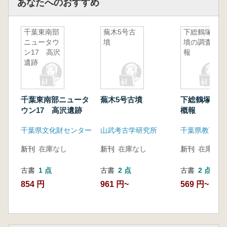
あなたへのおすすめ
千葉東南部
蕪木5号古
下総鶴塚古
ニュータウ
墳
墳の調査概
ン17 高沢
報
遺跡
千葉東南部ニュータ
蕪木5号古墳
下総鶴塚古墳
ウン17 高沢遺跡
概報
千葉県文化財センター
山武考古学研究所
千葉県教育委
新刊
在庫なし
新刊
在庫なし
新刊
在庫なし
古書
1 点
古書
2 点
古書
2 点
854 円
961 円~
569 円~