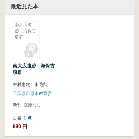
最近見た本
南大広遺
跡 海保古
墳群
南大広遺跡 海保古
墳群
中村恵次 市毛勲
千葉県市原市教育委員会
新刊
在庫なし
古書
1 点
880 円