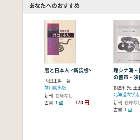
あなたへのおすすめ
暦と日本人 <新装版>
環シナ海・
の音声・映
内田正男 著
生・解析
雄山閣出版
朝倉利光, 土
北海道大学応
新刊
在庫なし
770 円
新刊
在庫な
古書
1 点
古書
1 点