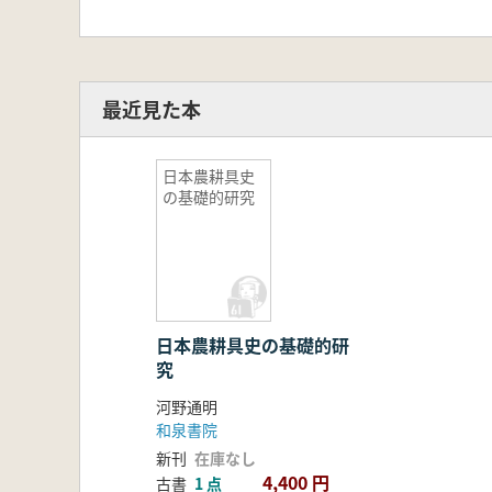
最近見た本
日本農耕具史
の基礎的研究
日本農耕具史の基礎的研
究
河野通明
和泉書院
新刊
在庫なし
4,400 円
古書
1 点