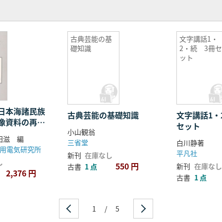
古典芸能の基
文字講話1・
礎知識
2・続 3冊
ット
日本海諸民族
古典芸能の基礎知識
文字講話1・
像資料の再
セット
小山観翁
田滋 編
三省堂
白川静著
用電気研究所
平凡社
新刊
在庫なし
し
550 円
新刊
在庫なし
古書
1 点
2,376 円
古書
1 点
1
/
5