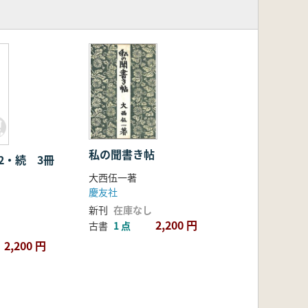
セ
私の聞書き帖
2・続 3冊
大西伍一著
慶友社
新刊
在庫なし
2,200 円
古書
1 点
2,200 円