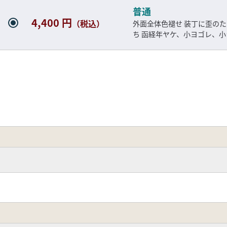
普通
4,400 円
（税込）
外面全体色褪せ 装丁に歪の
ち 函経年ヤケ、小ヨゴレ、小