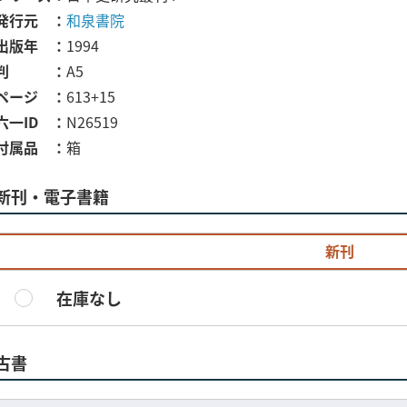
発行元
和泉書院
出版年
1994
判
A5
ページ
613+15
六一ID
N26519
付属品
箱
新刊・電子書籍
新刊
在庫なし
古書