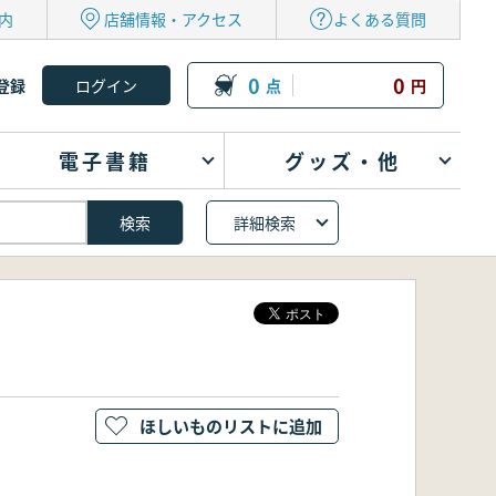
内
店舗情報・アクセス
よくある質問
0
0
登録
点
円
電子書籍
グッズ・他
詳細検索
ほしいものリストに追加