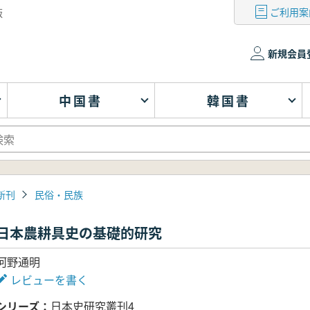
ご利用案
版
新規会員
中国書
韓国書
新刊
民俗・民族
日本農耕具史の基礎的研究
河野通明
レビューを書く
シリーズ
日本史研究叢刊4