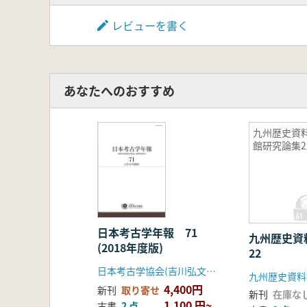
レビューを書く
あなたへのおすすめ
九州歴史資
館研究論集2
日本考古学年報 71
九州歴史資
(2018年度版)
22
日本考古学協会(吉川弘文館)
九州歴史資料
4,400円
新刊
取り寄せ
新刊
在庫な
1,100 円~
古書
2 点