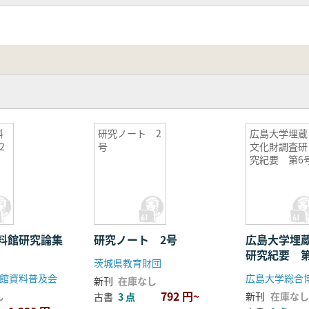
料
研究ノート 2
広島大学埋蔵
2
号
文化財調査研
究紀要 第6
料館研究論集
研究ノート 2号
広島大学埋
研究紀要 第
茨城県教育財団
館資料普及会
新刊
在庫なし
792 円~
し
新刊
在庫なし
古書
3 点