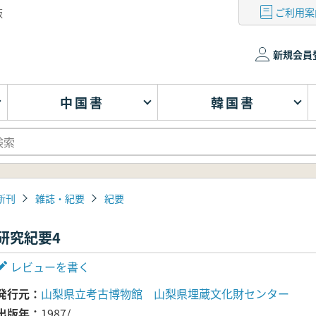
ご利用案
版
新規会員
中国書
韓国書
新刊
雑誌・紀要
紀要
研究紀要4
レビューを書く
発行元
山梨県立考古博物館 山梨県埋蔵文化財センター
出版年
1987/