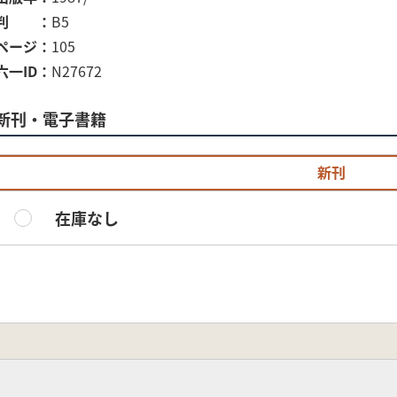
判
B5
ページ
105
六一ID
N27672
新刊・電子書籍
新刊
在庫なし