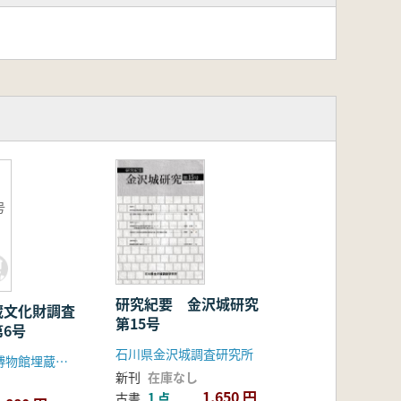
号
研究紀要 金沢城研究
蔵文化財調査
第15号
6号
石川県金沢城調査研究所
広島大学総合博物館埋蔵文化財調査部門
新刊
在庫なし
1,650 円
古書
1 点