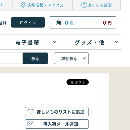
内
店舗情報・アクセス
よくある質問
0
0
登録
点
円
電子書籍
グッズ・他
詳細検索
ほしいものリストに追加
再入荷メール通知