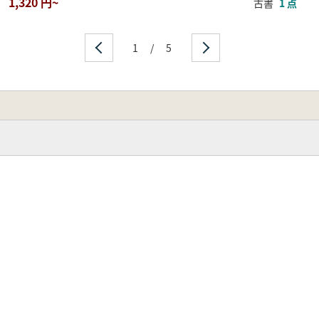
1,320 円~
古書
1 点
1
/
5