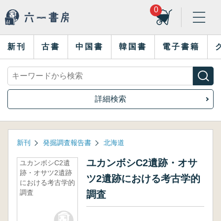
0
新刊
古書
中国書
韓国書
電子書籍
詳細検索
新刊
発掘調査報告書
北海道
ユカンボシC2遺跡・オサ
ユカンボシC2遺
跡・オサツ2遺跡
ツ2遺跡における考古学的
における考古学的
調査
調査