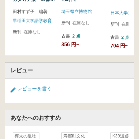
ット
田村すず子 編著
埼玉県立博物館
早稲田大学語学教育研究所
新刊
在庫なし
新刊
在庫なし
新刊
在庫なし
古書
2 点
古書
2 点
356 円~
704 円~
レビュー
レビューを書く
あなたへのおすすめ
樺太の遺物
寿都町文化
K39遺跡