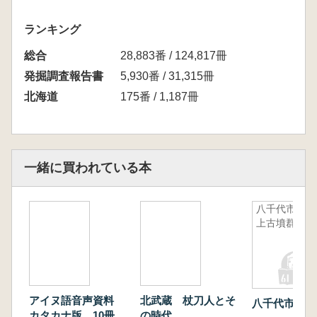
ランキング
総合
28,883番 / 124,817冊
発掘調査報告書
5,930番 / 31,315冊
北海道
175番 / 1,187冊
一緒に買われている本
八千代市村
上古墳群
アイヌ語音声資料
北武蔵 杖刀人とそ
八千代市村上
カタカナ版 10冊セ
の時代