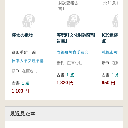
財調査報告
北11条地点
書1
樺太の遺物
寿都町文化財調査報
K39遺跡 北
告書1
点
鎌田重雄 編
寿都町教育委員会
札幌市教育委
日本大学文理学部
新刊
在庫なし
新刊
在庫なし
新刊
在庫なし
古書
1 点
古書
1 点
1,320 円
950 円
古書
1 点
1,100 円
最近見た本