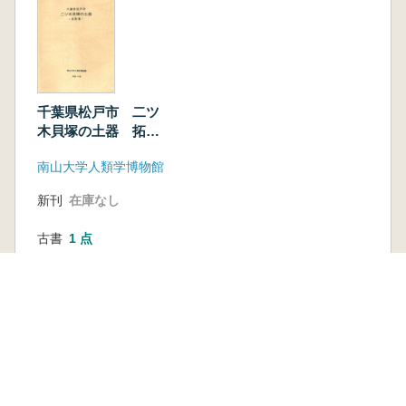
千葉県松戸市 二ツ
木貝塚の土器 拓影
集
南山大学人類学博物館
新刊
在庫なし
古書
1 点
2,640 円
本を探す
六一書房の本