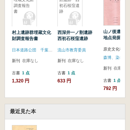
調査報告
初石桜窪遺
書
跡
山ノ後遺跡 
村上遺跡群埋蔵文化
西深井一ノ割遺跡
地点発掘調査
財調査報告書
西初石桜窪遺跡
原史文化研究
日本道路公団 千葉県土木部 千葉県文化財センター
流山市教育委員
新刊
在庫なし
新刊
在庫なし
新刊
在庫なし
古書
1 点
古書
1 点
古書
1 点
1,320 円
633 円
792 円
最近見た本