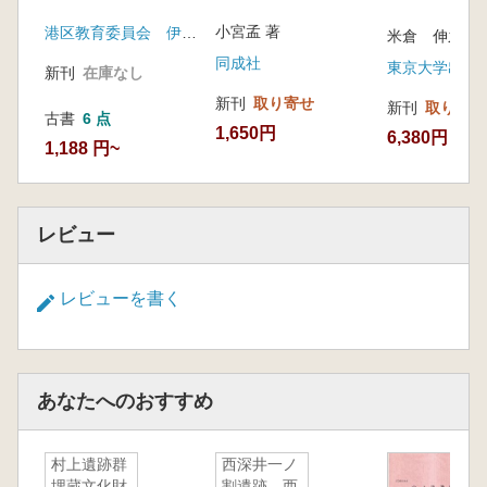
小宮孟 著
港区教育委員会 伊皿子貝塚遺跡調査会
米倉 伸之 (他
同成社
東京大学出版
新刊
在庫なし
新刊
取り寄せ
新刊
取り寄せ
古書
6 点
1,650円
6,380円
1,188 円~
レビュー
レビューを書く
あなたへのおすすめ
村上遺跡群
西深井一ノ
埋蔵文化財
割遺跡 西