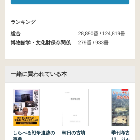
ランキング
総合
28,890番 / 124,819冊
博物館学・文化財保存関係
279番 / 933冊
一緒に買われている本
しらべる戦争遺跡の
韓日の古墳
季刊考古学・
事典
12 ジャー