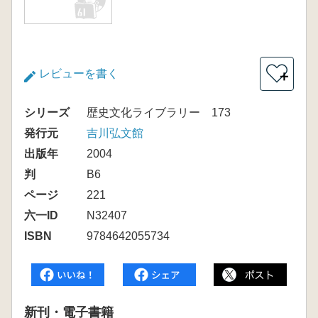
レビューを書く
＋
シリーズ
歴史文化ライブラリー 173
発行元
吉川弘文館
出版年
2004
判
B6
ページ
221
六一ID
N32407
ISBN
9784642055734
新刊・電子書籍