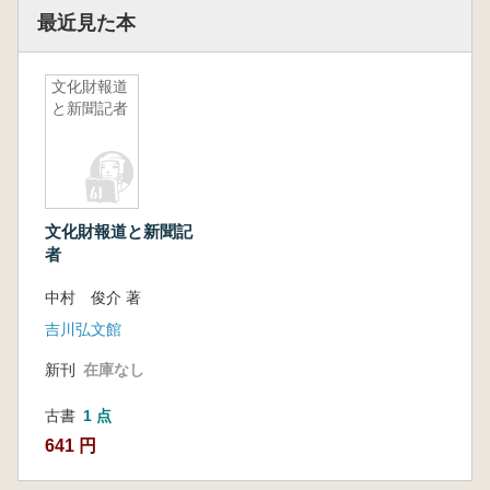
最近見た本
文化財報道
と新聞記者
文化財報道と新聞記
者
中村 俊介 著
吉川弘文館
新刊
在庫なし
古書
1 点
641 円