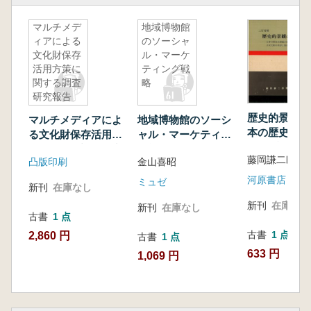
マルチメデ
地域博物館
ィアによる
のソーシャ
文化財保存
ル・マーケ
活用方策に
ティング戦
関する調査
略
研究報告
書 (題材:
歴史的景観の
マルチメディアによ
地域博物館のソーシ
特別史跡西
本の歴史的景
る文化財保存活用方
ャル・マーケティン
都原古墳
遷, 古文化財
策に関する調査研究
グ戦略
群)
藤岡謙二郎著
都市再開発
凸版印刷
金山喜昭
報告書 (題材:特別
三訂増補
史跡西都原古墳群)
河原書店
ミュゼ
新刊
在庫なし
新刊
在庫なし
新刊
在庫なし
古書
1 点
古書
1 点
2,860 円
古書
1 点
633 円
1,069 円