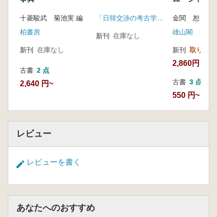
が語る考古学
十菱駿武 菊池実 編
「日韓交渉の考古学 古墳時代」研究会
柏書房
雄山閣
新刊
在庫なし
新刊
在庫なし
新刊
取り寄せ
2,860円
古書
2 点
古書
3 点
2,640 円~
550 円~
レビュー
レビューを書く
あなたへのおすすめ