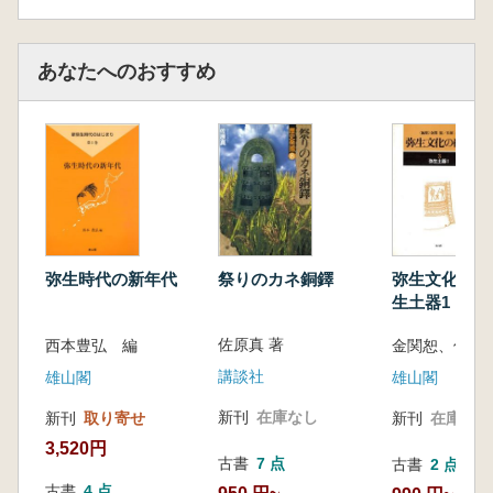
あなたへのおすすめ
祭りのカネ銅鐸
弥生時代の新年代
弥生文化の研
生土器1
佐原真 著
西本豊弘 編
金関恕、佐原
講談社
雄山閣
雄山閣
新刊
在庫なし
新刊
取り寄せ
新刊
在庫なし
3,520円
古書
7 点
古書
2 点
古書
4 点