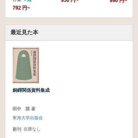
950 円~
990 円~
792 円~
最近見た本
銅鐸関係資料集成
田中 巽 著
東海大学出版会
新刊
在庫なし