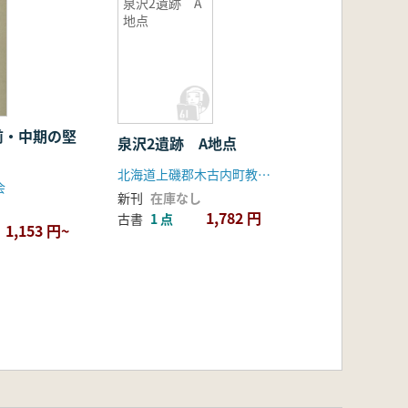
泉沢2遺跡 A
地点
前・中期の堅
泉沢2遺跡 A地点
北海道上磯郡木古内町教育委員会
会
新刊
在庫なし
1,782 円
古書
1 点
1,153 円~