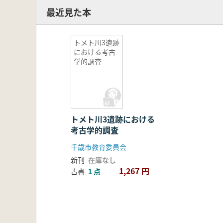
最近見た本
トメト川3遺跡
における考古
学的調査
トメト川3遺跡における
考古学的調査
千歳市教育委員会
新刊
在庫なし
1,267 円
古書
1 点