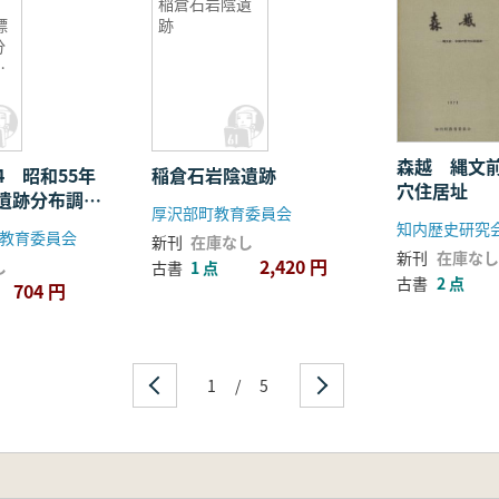
4
稲倉石岩陰遺
標
跡
分
報
森越 縄文
4 昭和55年
稲倉石岩陰遺跡
穴住居址
遺跡分布調査
厚沢部町教育委員会
知内歴史研究
教育委員会
新刊
在庫なし
新刊
在庫なし
2,420 円
し
古書
1 点
古書
2 点
704 円
1
/
5