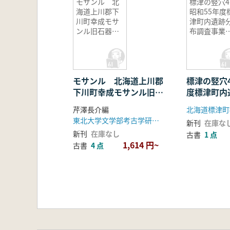
モサンル 北
標津の竪穴
海道上川郡下
昭和55年度
川町幸成モサ
津町内遺跡
ンル旧石器時
布調査事業
代遺跡出土資
告書
料
モサンル 北海道上川郡
標津の竪穴
下川町幸成モサンル旧石
度標津町内
器時代遺跡出土資料
事業報告書
芹澤長介編
北海道標津町
東北大学文学部考古学研究会
新刊
在庫な
新刊
在庫なし
古書
1 点
1,614 円~
古書
4 点