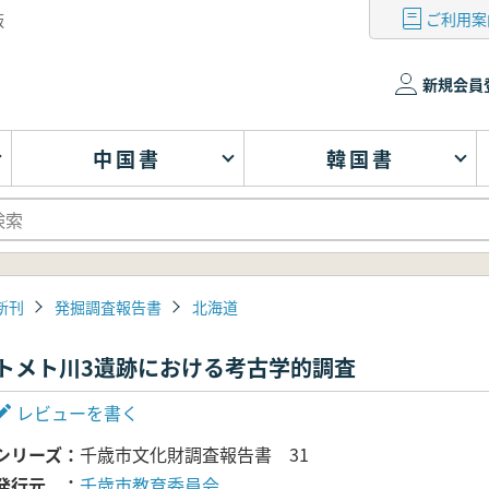
ご利用案
版
新規会員
中国書
韓国書
新刊
発掘調査報告書
北海道
トメト川3遺跡における考古学的調査
レビューを書く
シリーズ
千歳市文化財調査報告書 31
発行元
千歳市教育委員会