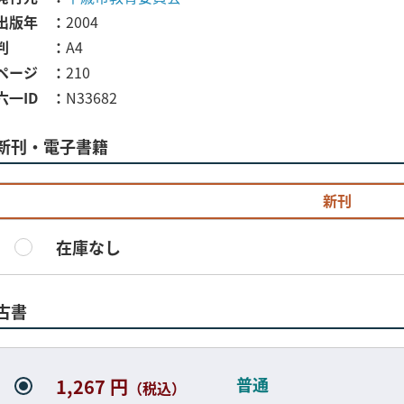
出版年
2004
判
A4
ページ
210
六一ID
N33682
新刊・電子書籍
新刊
在庫なし
古書
普通
1,267 円
（税込）