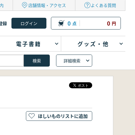
内
店舗情報・アクセス
よくある質問
0
0
登録
点
円
電子書籍
グッズ・他
詳細検索
ほしいものリストに追加