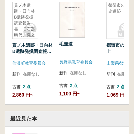
貫ノ木遺
都留市の先
跡・日向林
史遺跡 上
B遺跡発掘
調査報告
書 旧石器
時代、縄文
時代早期・
毛無道
貫ノ木遺跡・日向林
都留市の先
前期の遺跡
B遺跡発掘調査報告
上
書 旧石器時代、縄
長野県教育委員会
信濃町教育委員会
文時代早期・前期の
遺跡
新刊
在庫なし
新刊
在庫なし
新刊
在庫なし
古書
2 点
古書
2 点
古書
2 点
1,100 円~
2,860 円~
1,069 円~
最近見た本